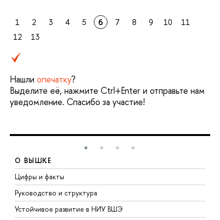
1
2
3
4
5
6
7
8
9
10
11
12
13
Нашли
опечатку
?
Выделите её, нажмите Ctrl+Enter и отправьте нам
уведомление. Спасибо за участие!
О ВЫШКЕ
Цифры и факты
Л
Руководство и структура
Д
Устойчивое развитие в НИУ ВШЭ
О