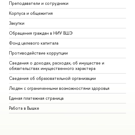
Преподаватели и сотрудники
П
Корпуса и общежития
В
Закупки
П
Обращения граждан в НИУ ВШЭ
А
Фонд целевого капитала
Д
Противодействие коррупции
Ц
Сведения о доходах, расходах, об имуществе и
Б
обязательствах имущественного характера
О
Сведения об образовательной организации
О
Людям с ограниченными возможностями здоровья
Единая платежная страница
Работа в Вышке