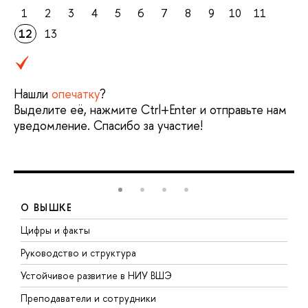
1
2
3
4
5
6
7
8
9
10
11
12
13
Нашли
опечатку
?
Выделите её, нажмите Ctrl+Enter и отправьте нам
уведомление. Спасибо за участие!
О ВЫШКЕ
Цифры и факты
Л
Руководство и структура
Д
Устойчивое развитие в НИУ ВШЭ
О
Преподаватели и сотрудники
П