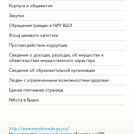
Корпуса и общежития
В
Закупки
П
Обращения граждан в НИУ ВШЭ
А
Фонд целевого капитала
Д
Противодействие коррупции
Ц
Сведения о доходах, расходах, об имуществе и
Б
обязательствах имущественного характера
О
Сведения об образовательной организации
О
Людям с ограниченными возможностями здоровья
Единая платежная страница
Работа в Вышке
http://www.minobrnauki.gov.ru/
Министерство науки и высшего образования РФ