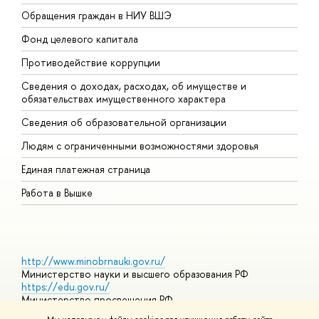
Обращения граждан в НИУ ВШЭ
А
Фонд целевого капитала
Д
Противодействие коррупции
Ц
Сведения о доходах, расходах, об имуществе и
Б
обязательствах имущественного характера
О
Сведения об образовательной организации
О
Людям с ограниченными возможностями здоровья
Единая платежная страница
Работа в Вышке
http://www.minobrnauki.gov.ru/
Министерство науки и высшего образования РФ
https://edu.gov.ru/
Министерство просвещения РФ
https://elearning.hse.ru/mooc