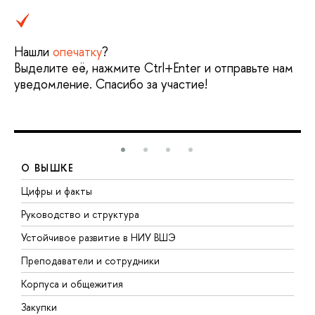
Нашли
опечатку
?
Выделите её, нажмите Ctrl+Enter и отправьте нам
уведомление. Спасибо за участие!
О ВЫШКЕ
Цифры и факты
Л
Руководство и структура
Д
Устойчивое развитие в НИУ ВШЭ
О
Преподаватели и сотрудники
П
Корпуса и общежития
В
Закупки
П