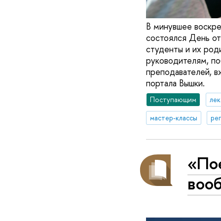
В минувшее воскре
состоялся День от
студенты и их род
руководителям, по
преподавателей, в
портала Вышки.
Поступающим
ле
мастер-классы
ре
«Пое
воо