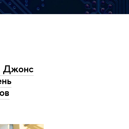
а Джонс
ень
ов