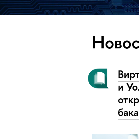
Новос
Вир
и Уо
отк
бака