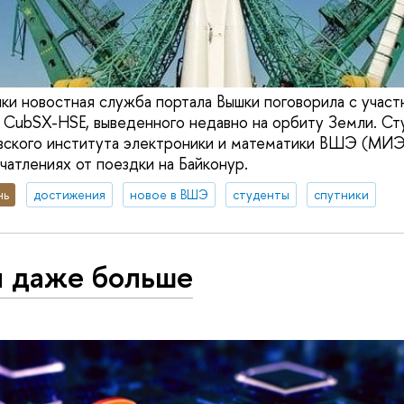
ки новостная служба портала Вышки поговорила с участ
 CubSX-HSE, выведенного недавно на орбиту Земли. Ст
вского института электроники и математики ВШЭ (МИЭ
чатлениях от поездки на Байконур.
нь
достижения
новое в ВШЭ
студенты
спутники
и даже больше