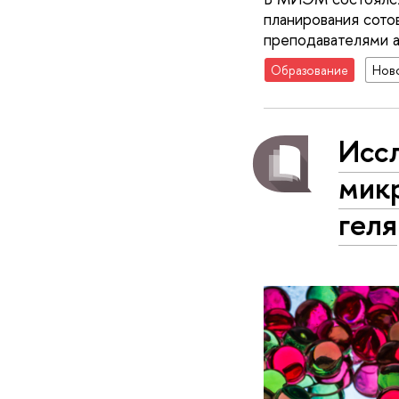
планирования сото
преподавателями а
Образование
Нов
Исс
мик
геля