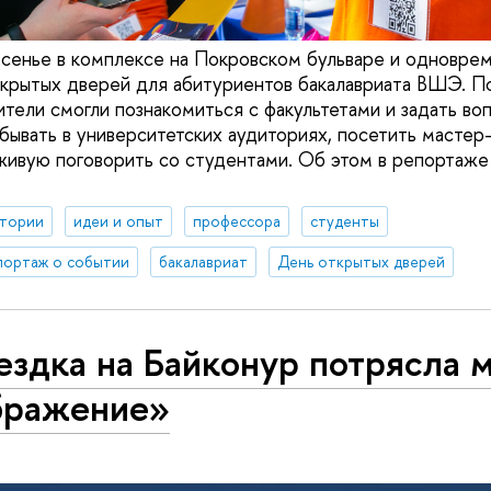
сенье в комплексе на Покровском бульваре и одноврем
крытых дверей для абитуриентов бакалавриата ВШЭ. П
ители смогли познакомиться с факультетами и задать во
бывать в университетских аудиториях, посетить мастер
живую поговорить со студентами. Об этом в репортаж
ктории
идеи и опыт
профессора
студенты
портаж о событии
бакалавриат
День открытых дверей
здка на Байконур потрясла 
бражение»