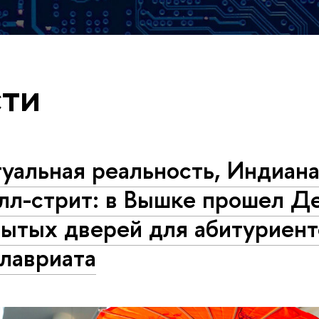
ти
туальная реальность, Индиан
лл-стрит: в Вышке прошел Д
рытых дверей для абитуриент
лавриата