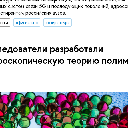
вых систем связи 5G и последующих поколений, адресо
спирантам российских вузов.
ости
официально
аспирантура
ледователи разработали
роскопическую теорию поли