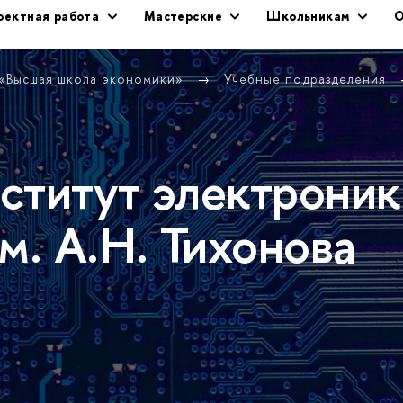
оектная работа
Мастерские
Школьникам
О
 «Высшая школа экономики»
Учебные подразделения
ститут электроник
м. А.Н. Тихонова