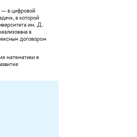
 — в цифровой
дач», в которой
иверситета им. Д.
еализована в
лексным договором
ия математики в
азвития