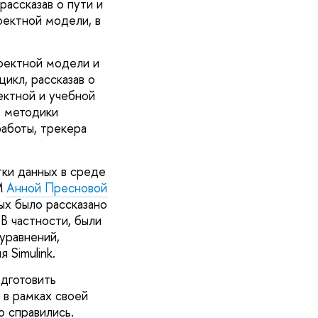
ассказав о пути и
оектной модели, в
оектной модели и
икл, рассказав о
ектной и учебной
 методики
аботы, трекера
ки данных в среде
М
Анной Пресновой
ых было рассказано
В частности, были
уравнений,
 Simulink.
одготовить
 в рамках своей
о справились.