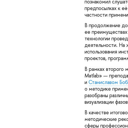
познакомил слушат
предпосылках к её
частности примени
В продолжение д
ее преимуществах 
технологии провед
деятельности. На
использования инс
проектов, програм
В рамках второго 
Matlab» — препод
и
Станиславом Бо
о методике примен
разобраны различн
визуализации фазо
В качестве итогов
методические реко
сферы профессиона