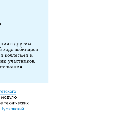
Э
ения с другим
В ходе вебинаров
ми коллегами и
ны участников,
выполнения
тетского
у модулю
в технических
 Тумковский