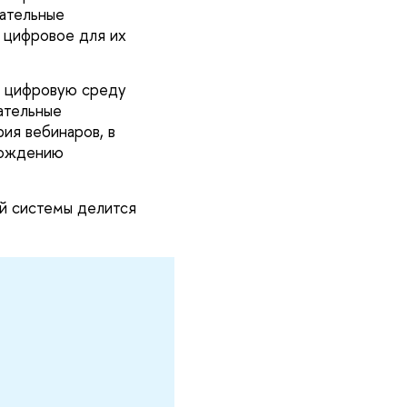
вательные
 цифровое для их
 в цифровую среду
ательные
ия вебинаров, в
хождению
й системы делится