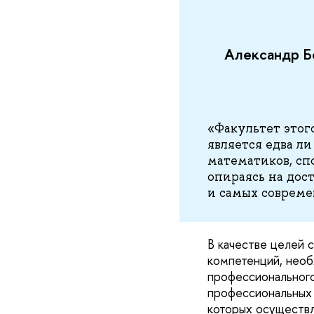
Александр Б
«Факультет этог
является едва ли
математиков, сп
опираясь на дос
и самых совреме
В качестве целей 
компетенций, нео
профессионального
профессиональных 
которых осуществл