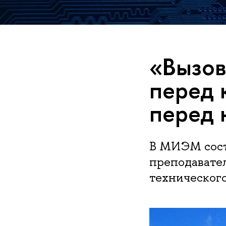
«Вызов
перед 
перед 
В МИЭМ сост
преподавател
техническог