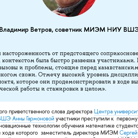
Владимир Ветров, советник МИЭМ НИУ ВШ
 настороженность от предстоящего соприкоснов
 контекстом была быстро развеяна участниками. 
 вызовы и проблемы, стоящие перед казахстански
многом схожи. Отмечу высокий уровень дисципли
 локтя, которое они продемонстрировали в ходе 
ческой работы и стажировки в целом».
ого приветственного слова директора
Центра универси
 ВШЭ
Анны Гармоновой
участники преступили к первом
овационные технологии обучения математике студенто
 в ходе которого заместитель директора МИЭМ
Сергей