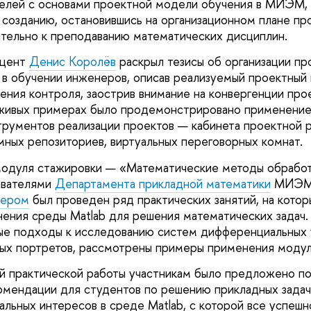
елей с основами проектной модели обучения в МИЭМ, р
 созданию, остановившись на организационном плане пр
тельно к преподаванию математических дисциплин.
оцент
Денис Королёв
раскрыл тезисы об организации пр
в обучении инженеров, описав реализуемый проектный ц
ения контроля, заострив внимание на конвергенции про
 живых примерах было продемонстрировано применение
трументов реализации проектов — кабинета проектной р
мных репозиториев, виртуальных переговорных комнат.
модуля стажировки — «Математические методы обработ
авателями
Департамента прикладной математики
МИЭ
бером
был проведен ряд практических занятий, на котор
ения среды Matlab для решения математических задач. 
ые подходы к исследованию систем дифференциальных 
вых портретов, рассмотрены примеры применения модуля
ой практической работы участникам было предложено п
мендации для студентов по решению прикладных задач
льных интересов в среде Matlab, с которой все успешн