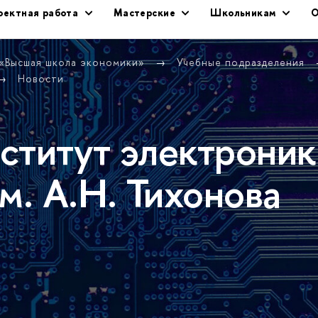
оектная работа
Мастерские
Школьникам
О
 «Высшая школа экономики»
Учебные подразделения
Новости
ститут электроник
м. А.Н. Тихонова