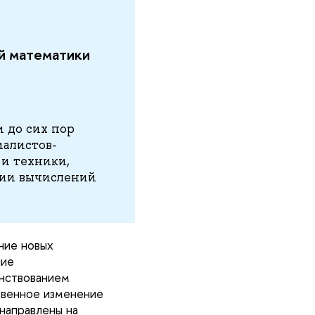
й математики
и до сих пор
иалистов-
 и техники,
ции вычислений
ние новых
ние
енствованием
твенное изменение
направлены на