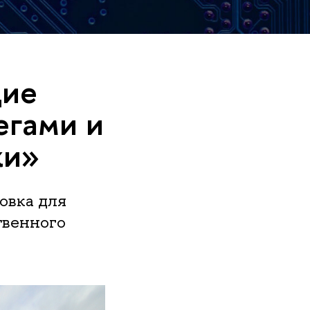
щие
егами и
жи»
овка для
твенного