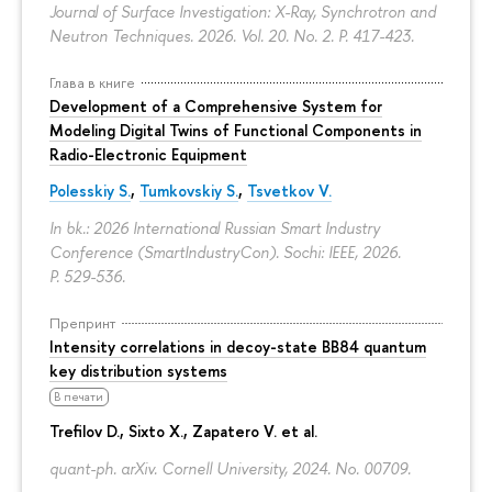
Journal of Surface Investigation: X-Ray, Synchrotron and
Neutron Techniques. 2026. Vol. 20. No. 2.
P. 417-423.
Глава в книге
Development of a Comprehensive System for
Modeling Digital Twins of Functional Components in
Radio-Electronic Equipment
Polesskiy S.
,
Tumkovskiy S.
,
Tsvetkov V.
In bk.: 2026 International Russian Smart Industry
Conference (SmartIndustryCon). Sochi: IEEE, 2026.
P. 529-536.
Препринт
Intensity correlations in decoy-state BB84 quantum
key distribution systems
В печати
Trefilov D.
, Sixto X., Zapatero V. et al.
quant-ph. arXiv. Cornell University, 2024. No. 00709.