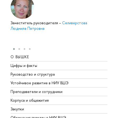
Заместитель руководителя
–
Селиверстова
Людмила Петровна
О ВЫШКЕ
ОБР
Цифры и факты
Лице
Руководство и структура
Довуз
Устойчивое развитие в НИУ ВШЭ
Олим
Преподаватели и сотрудники
Прием
Корпуса и общежития
Вышк
Закупки
Прием
Обращения граждан в НИУ ВШЭ
Аспир