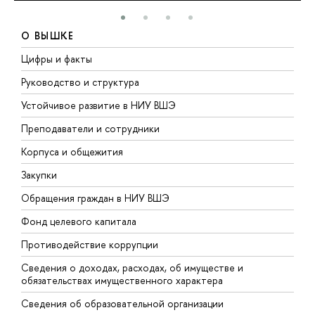
О ВЫШКЕ
Цифры и факты
Л
Руководство и структура
Д
Устойчивое развитие в НИУ ВШЭ
О
Преподаватели и сотрудники
П
Корпуса и общежития
В
Закупки
П
Обращения граждан в НИУ ВШЭ
А
Фонд целевого капитала
Д
Противодействие коррупции
Ц
Сведения о доходах, расходах, об имуществе и
Б
обязательствах имущественного характера
О
Сведения об образовательной организации
О