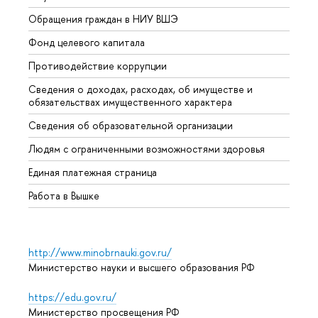
Обращения граждан в НИУ ВШЭ
Аспир
Фонд целевого капитала
Допол
Противодействие коррупции
Центр
Сведения о доходах, расходах, об имуществе и
Бизне
обязательствах имущественного характера
Образ
Сведения об образовательной организации
Обрат
Людям с ограниченными возможностями здоровья
Единая платежная страница
Работа в Вышке
http://www.minobrnauki.gov.ru/
Министерство науки и высшего образования РФ
https://edu.gov.ru/
Министерство просвещения РФ