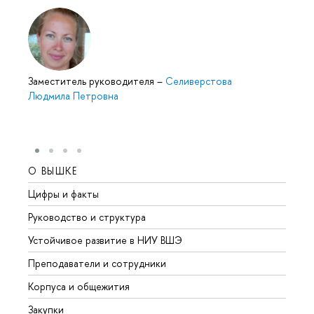
Заместитель руководителя
–
Селиверстова
Людмила Петровна
О ВЫШКЕ
ОБР
Цифры и факты
Лице
Руководство и структура
Довуз
Устойчивое развитие в НИУ ВШЭ
Олим
Преподаватели и сотрудники
Прием
Корпуса и общежития
Вышк
Закупки
Прием