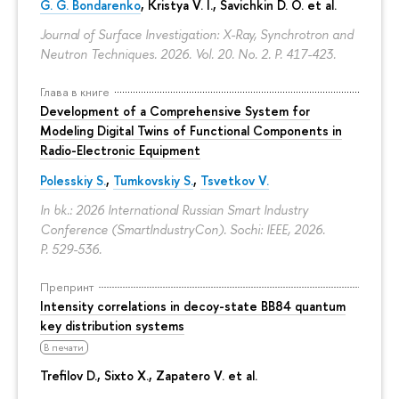
G. G. Bondarenko
, Kristya V. I., Savichkin D. O. et al.
Journal of Surface Investigation: X-Ray, Synchrotron and
Neutron Techniques. 2026. Vol. 20. No. 2.
P. 417-423.
Глава в книге
Development of a Comprehensive System for
Modeling Digital Twins of Functional Components in
Radio-Electronic Equipment
Polesskiy S.
,
Tumkovskiy S.
,
Tsvetkov V.
In bk.: 2026 International Russian Smart Industry
Conference (SmartIndustryCon). Sochi: IEEE, 2026.
P. 529-536.
Препринт
Intensity correlations in decoy-state BB84 quantum
key distribution systems
В печати
Trefilov D.
, Sixto X., Zapatero V. et al.