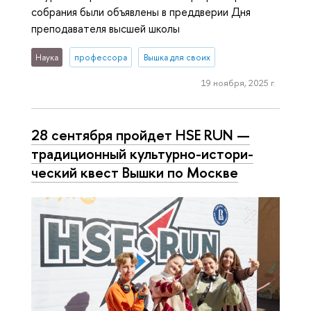
собрания были объявлены в преддверии Дня
преподавателя высшей школы
Наука
профессора
Вышка для своих
19 ноября, 2025 г.
28 сентября пройдет HSE RUN —
тра­ди­ци­он­ный культурно-ис­то­ри­
че­ский квест Вышки по Москве