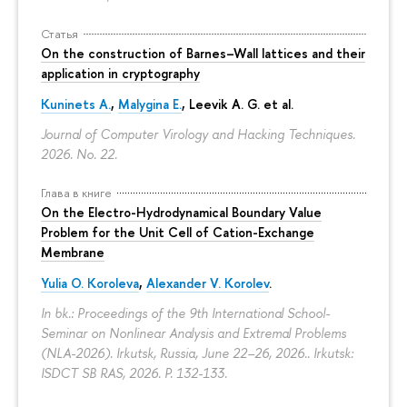
Статья
On the construction of Barnes–Wall lattices and their
application in cryptography
Kuninets A.
,
Malygina E.
, Leevik A. G. et al.
Journal of Computer Virology and Hacking Techniques.
2026. No. 22.
Глава в книге
On the Electro-Hydrodynamical Boundary Value
Problem for the Unit Cell of Cation-Exchange
Membrane
Yulia O. Koroleva
,
Alexander V. Korolev
.
In bk.: Proceedings of the 9th International School-
Seminar on Nonlinear Analysis and Extremal Problems
(NLA-2026). Irkutsk, Russia, June 22–26, 2026.. Irkutsk:
ISDCT SB RAS, 2026.
P. 132-133.