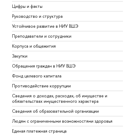
Цифры и факты
Лице
Руководство и структура
Довуз
Устойчивое развитие в НИУ ВШЭ
Олим
Преподаватели и сотрудники
Прием
Корпуса и общежития
Вышк
Закупки
Прием
Обращения граждан в НИУ ВШЭ
Аспир
Фонд целевого капитала
Допол
Противодействие коррупции
Центр
Сведения о доходах, расходах, об имуществе и
Бизне
обязательствах имущественного характера
Образ
Сведения об образовательной организации
Обрат
Людям с ограниченными возможностями здоровья
Единая платежная страница