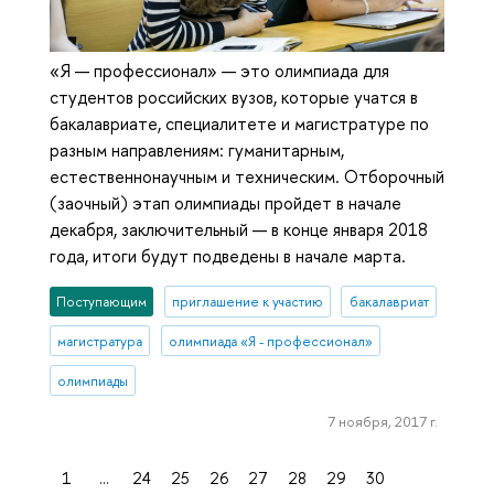
«Я — профессионал» — это олимпиада для
студентов российских вузов, которые учатся в
бакалавриате, специалитете и магистратуре по
разным направлениям: гуманитарным,
естественнонаучным и техническим. Отборочный
(заочный) этап олимпиады пройдет в начале
декабря, заключительный — в конце января 2018
года, итоги будут подведены в начале марта.
Поступающим
приглашение к участию
бакалавриат
магистратура
олимпиада «Я - профессионал»
олимпиады
7 ноября, 2017 г.
1
...
24
25
26
27
28
29
30