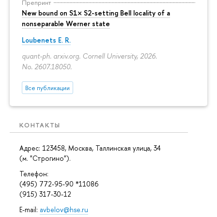
Препринт
New bound on S1× S2-setting Bell locality of a
nonseparable Werner state
Loubenets E. R.
quant-ph. arxiv.org. Cornell University, 2026.
No. 2607.18050.
Все публикации
КОНТАКТЫ
Адрес: 123458, Москва, Таллинская улица, 34
(м. "Строгино").
Телефон:
(495) 772-95-90 *11086
(915) 317-30-12
E-mail:
avbelov@hse.ru