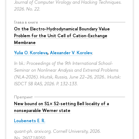
Journal of Computer Virology and Hacking Techniques.
2026. No. 22.
Глава в книге
On the Electro-Hydrodynamical Boundary Value
Problem for the Unit Cell of Cation-Exchange
Membrane
Yulia O. Koroleva
,
Alexander V. Korolev
.
In bk.: Proceedings of the 9th International School-
Seminar on Nonlinear Analysis and Extremal Problems
(NLA-2026). Irkutsk, Russia, June 22–26, 2026.. Irkutsk:
ISDCT SB RAS, 2026.
P. 132-133.
Препринт
New bound on S1× S2-setting Bell locality of a
nonseparable Werner state
Loubenets E. R.
quant-ph. arxiv.org. Cornell University, 2026.
No. 2607.18050.