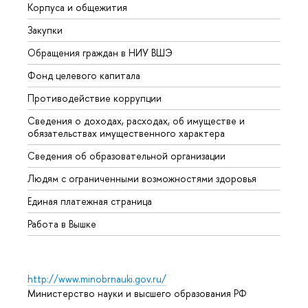
Корпуса и общежития
Вышк
Закупки
Прием
Обращения граждан в НИУ ВШЭ
Аспир
Фонд целевого капитала
Допол
Противодействие коррупции
Центр
Сведения о доходах, расходах, об имуществе и
Бизне
обязательствах имущественного характера
Образ
Сведения об образовательной организации
Обрат
Людям с ограниченными возможностями здоровья
Единая платежная страница
Работа в Вышке
http://www.minobrnauki.gov.ru/
Министерство науки и высшего образования РФ