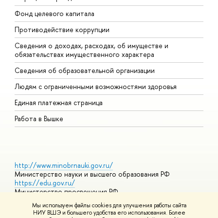
Фонд целевого капитала
Д
Противодействие коррупции
Ц
Сведения о доходах, расходах, об имуществе и
Б
обязательствах имущественного характера
О
Сведения об образовательной организации
О
Людям с ограниченными возможностями здоровья
Единая платежная страница
Работа в Вышке
http://www.minobrnauki.gov.ru/
Министерство науки и высшего образования РФ
https://edu.gov.ru/
Министерство просвещения РФ
https://elearning.hse.ru/mooc
Мы используем файлы cookies для улучшения работы сайта
Массовые открытые онлайн-курсы
НИУ ВШЭ и большего удобства его использования. Более