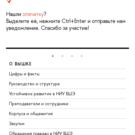
Нашли
опечатку
?
Выделите её, нажмите Ctrl+Enter и отправьте нам
уведомление. Спасибо за участие!
О ВЫШКЕ
Цифры и факты
Л
Руководство и структура
Д
Устойчивое развитие в НИУ ВШЭ
О
Преподаватели и сотрудники
П
Корпуса и общежития
В
Закупки
П
Обращения граждан в НИУ ВШЭ
А