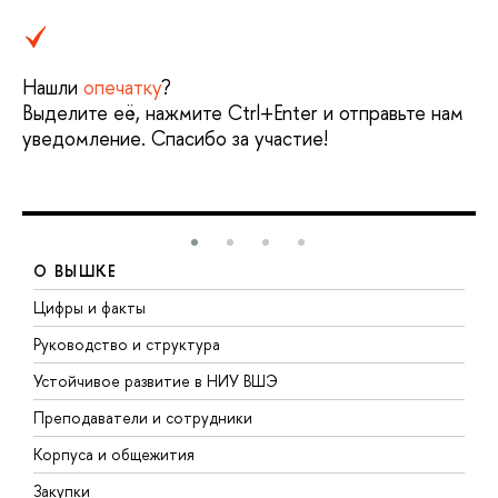
Нашли
опечатку
?
Выделите её, нажмите Ctrl+Enter и отправьте нам
уведомление. Спасибо за участие!
О ВЫШКЕ
Цифры и факты
Л
Руководство и структура
Д
Устойчивое развитие в НИУ ВШЭ
О
Преподаватели и сотрудники
П
Корпуса и общежития
В
Закупки
П