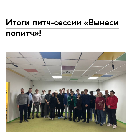
Итоги питч-сессии «Вынеси
попитч»!