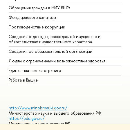
Обращения граждан в НИУ ВШЭ
А
Фонд целевого капитала
Д
Противодействие коррупции
Ц
Сведения о доходах, расходах, об имуществе и
Б
обязательствах имущественного характера
О
Сведения об образовательной организации
О
Людям с ограниченными возможностями здоровья
Единая платежная страница
Работа в Вышке
http://www.minobrnauki.gov.ru/
Министерство науки и высшего образования РФ
https://edu.gov.ru/
Министерство просвещения РФ
https://elearning.hse.ru/mooc