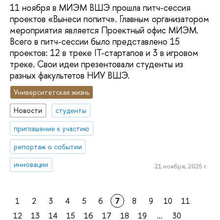
11 ноября в МИЭМ ВШЭ прошла питч-сессия
проектов «Вынеси попитч». Главным организатором
мероприятия является Проектный офис МИЭМ.
Всего в питч-сессии было представлено 15
проектов: 12 в треке IT-стартапов и 3 в игровом
треке. Свои идеи презентовали студенты из
разных факультетов НИУ ВШЭ.
Университетская жизнь
Новости
студенты
приглашение к участию
репортаж о событии
инновации
21 ноября, 2025 г.
1
2
3
4
5
6
7
8
9
10
11
12
13
14
15
16
17
18
19
...
30