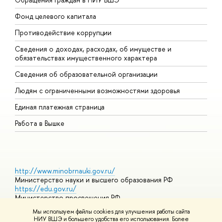
Фонд целевого капитала
Д
Противодействие коррупции
Ц
Сведения о доходах, расходах, об имуществе и
Б
обязательствах имущественного характера
О
Сведения об образовательной организации
О
Людям с ограниченными возможностями здоровья
Единая платежная страница
Работа в Вышке
http://www.minobrnauki.gov.ru/
Министерство науки и высшего образования РФ
https://edu.gov.ru/
Министерство просвещения РФ
https://elearning.hse.ru/mooc
Мы используем файлы cookies для улучшения работы сайта
Массовые открытые онлайн-курсы
НИУ ВШЭ и большего удобства его использования. Более