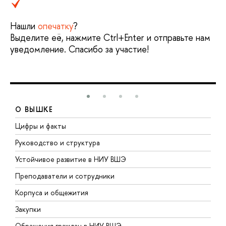
Нашли
опечатку
?
Выделите её, нажмите Ctrl+Enter и отправьте нам
уведомление. Спасибо за участие!
О ВЫШКЕ
Цифры и факты
Л
Руководство и структура
Д
Устойчивое развитие в НИУ ВШЭ
О
Преподаватели и сотрудники
П
Корпуса и общежития
В
Закупки
П
Обращения граждан в НИУ ВШЭ
А