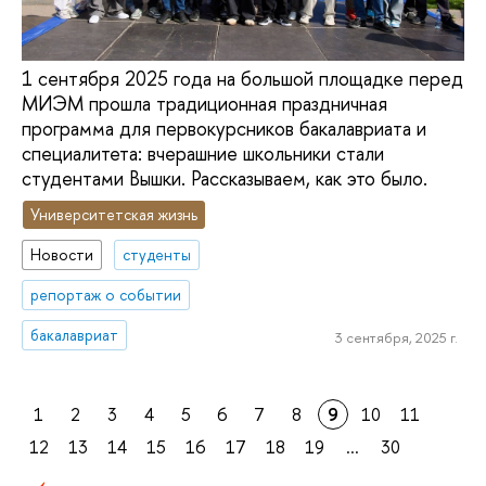
1 сентября 2025 года на большой площадке перед
МИЭМ прошла традиционная праздничная
программа для первокурсников бакалавриата и
специалитета: вчерашние школьники стали
студентами Вышки. Рассказываем, как это было.
Университетская жизнь
Новости
студенты
репортаж о событии
бакалавриат
3 сентября, 2025 г.
1
2
3
4
5
6
7
8
9
10
11
12
13
14
15
16
17
18
19
...
30