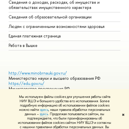
Сведения о доходах, расходах, об имуществе и
Б
обязательствах имущественного характера
О
Сведения об образовательной организации
О
Людям с ограниченными возможностями здоровья
Единая платежная страница
Работа в Вышке
http://www.minobrnauki.gov.ru/
Министерство науки и высшего образования РФ
https://edu.gov.ru/
Министерство просвещения РФ
https://elearning.hse.ru/mooc
Мы используем файлы cookies для улучшения работы сайта
Массовые открытые онлайн-курсы
НИУ ВШЭ и большего удобства его использования. Более
подробную информацию об использовании файлов cookies
можно найти
здесь
, наши правила обработки персональных
данных –
здесь
. Продолжая пользоваться сайтом, вы
✖
© НИУ ВШЭ 1993–2026
Адреса и контакты
Условия
подтверждаете, что были проинформированы об
использования материалов
Политика конфиденциальности
Карта
использовании файлов cookies сайтом НИУ ВШЭ и согласны
сайта
с нашими правилами обработки персональных данных. Вы