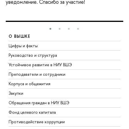
уведомление. Спасибо за участие!
О ВЫШКЕ
Цифры и факты
Л
Руководство и структура
Д
Устойчивое развитие в НИУ ВШЭ
О
Преподаватели и сотрудники
П
Корпуса и общежития
В
Закупки
П
Обращения граждан в НИУ ВШЭ
А
Фонд целевого капитала
Д
Противодействие коррупции
Ц