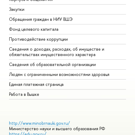
Закупки
П
Обращения граждан в НИУ ВШЭ
А
Фонд целевого капитала
Д
Противодействие коррупции
Ц
Сведения о доходах, расходах, об имуществе и
Б
обязательствах имущественного характера
О
Сведения об образовательной организации
О
Людям с ограниченными возможностями здоровья
Единая платежная страница
Работа в Вышке
http://www.minobrnauki.gov.ru/
Министерство науки и высшего образования РФ
https://edu.gov.ru/