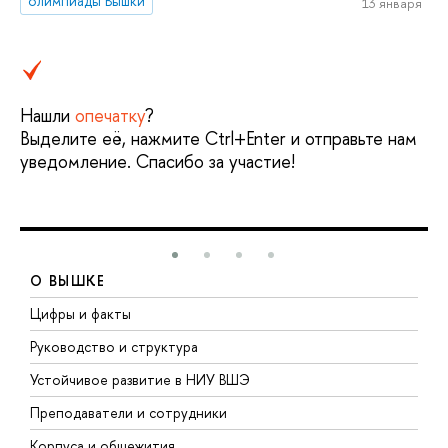
олимпиады Вышки
13 января
Нашли
опечатку
?
Выделите её, нажмите Ctrl+Enter и отправьте нам
уведомление. Спасибо за участие!
О ВЫШКЕ
Цифры и факты
Л
Руководство и структура
Д
Устойчивое развитие в НИУ ВШЭ
О
Преподаватели и сотрудники
П
Корпуса и общежития
В