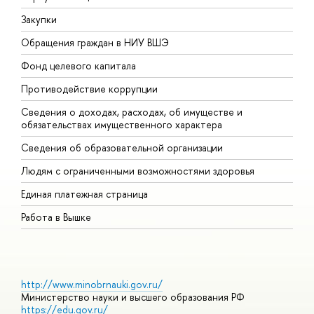
Закупки
П
Обращения граждан в НИУ ВШЭ
А
Фонд целевого капитала
Д
Противодействие коррупции
Ц
Сведения о доходах, расходах, об имуществе и
Б
обязательствах имущественного характера
О
Сведения об образовательной организации
О
Людям с ограниченными возможностями здоровья
Единая платежная страница
Работа в Вышке
http://www.minobrnauki.gov.ru/
Министерство науки и высшего образования РФ
https://edu.gov.ru/