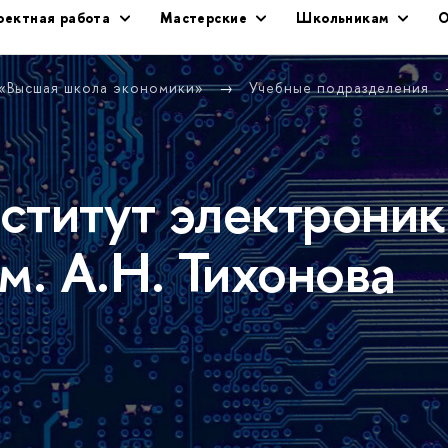
оектная работа
Мастерские
Школьникам
О
 «Высшая школа экономики»
Учебные подразделения
ститут электроник
м. А.Н. Тихонова