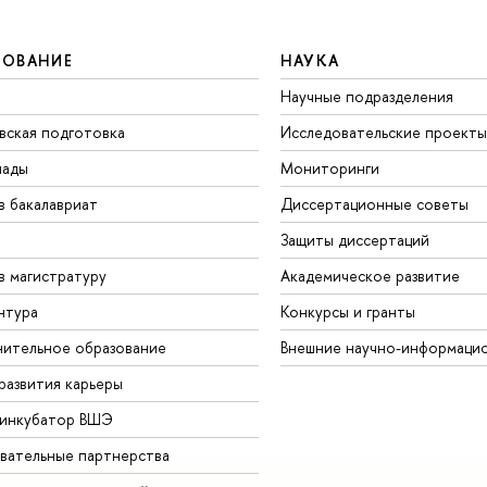
ЗОВАНИЕ
НАУКА
Научные подразделения
вская подготовка
Исследовательские проекты
иады
Мониторинги
в бакалавриат
Диссертационные советы
Защиты диссертаций
в магистратуру
Академическое развитие
нтура
Конкурсы и гранты
ительное образование
Внешние научно-информаци
развития карьеры
-инкубатор ВШЭ
вательные партнерства