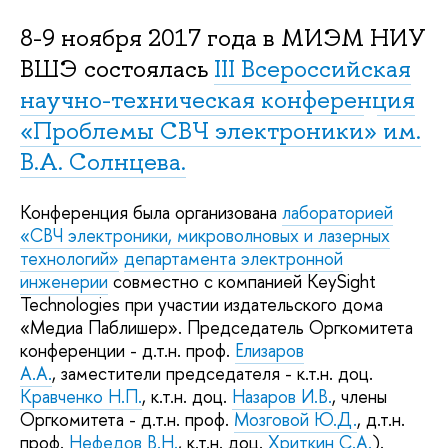
8-9 ноября 2017 года в МИЭМ НИУ
ВШЭ состоялась
III Всероссийская
научно-техническая конференция
«Проблемы СВЧ электроники
»
им.
В.А. Солнцева
.
Конференция была организована
лабораторией
«СВЧ электроники, микроволновых и лазерных
технологий»
департамента электронной
инженерии
совместно с компанией KeySight
Technologies при участии издательского дома
«Медиа Паблишер». Председатель Оргкомитета
конференции - д.т.н. проф.
Елизаров
А.А.
, заместители председателя - к.т.н. доц.
Кравченко Н.П.
, к.т.н. доц.
Назаров И.В.
, члены
Оргкомитета - д.т.н. проф.
Мозговой Ю.Д.
, д.т.н.
проф.
Нефедов В.Н.
, к.т.н. доц.
Хриткин С.А.
).