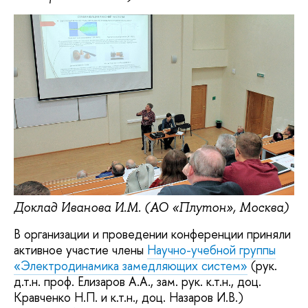
Доклад Иванова И.М. (АО «Плутон», Москва)
В организации и проведении конференции приняли
активное участие члены
Научно-учебной группы
«Электродинамика замедляющих систем»
(рук.
д.т.н. проф. Елизаров А.А., зам. рук. к.т.н., доц.
Кравченко Н.П. и к.т.н., доц. Назаров И.В.)