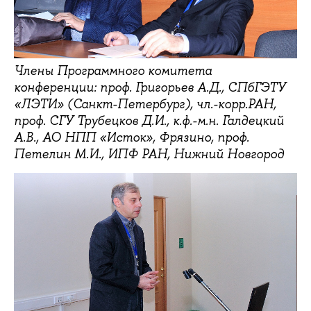
Члены Программного комитета
конференции: проф. Григорьев А.Д., СПбГЭТУ
«ЛЭТИ» (Санкт-Петербург), чл.-корр.РАН,
проф. СГУ Трубецков Д.И., к.ф.-м.н. Галдецкий
А.В., АО НПП «Исток», Фрязино, проф.
Петелин М.И., ИПФ РАН, Нижний Новгород