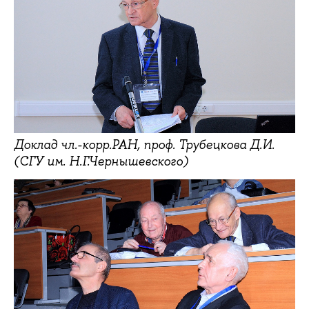
Доклад чл.-корр.РАН, проф. Трубецкова Д.И.
(СГУ им. Н.Г.Чернышевского)