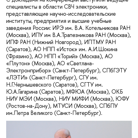
специалисты в области СВЧ электроники,
представляющие научно-исследовательские
институты, предприятия и высшие учебные
заведения России: ИРЭ им. В.А. Котельникова РАН
(Москва), ИПУ им В.А.Трапезникова РАН (Москва),
ИПФ РАН (Нижний Новгород), ИПТМУ РАН
(Саратов), АО НПП «Исток» им. А.И.Шокина
(Фрязино), АО НПП «Торий» (Москва), АО
«Плутон» (Москва), АО «Светлана-
Электронприбор» (Санкт-Петербург), СПбГЭТУ
«ЛЭТИ» (Санкт-Петербург), СГУ им.
Н.Г.Чернышевского (Саратов), СГТУ им.
Ю.А.Гагарина (Саратов), МФЮА (Москва), ОКБ
НИУ МЭИ (Москва), НИУ МИФИ (Москва), ЮФУ
(Ростов-на-Дону), МТУСИ (Москва), СПбПУ
им.Петра Великого (Санкт-Петербург).