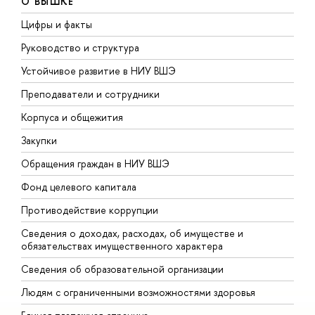
О ВЫШКЕ
Цифры и факты
Л
Руководство и структура
Д
Устойчивое развитие в НИУ ВШЭ
О
Преподаватели и сотрудники
П
Корпуса и общежития
В
Закупки
П
Обращения граждан в НИУ ВШЭ
А
Фонд целевого капитала
Д
Противодействие коррупции
Ц
Сведения о доходах, расходах, об имуществе и
Б
обязательствах имущественного характера
О
Сведения об образовательной организации
О
Людям с ограниченными возможностями здоровья