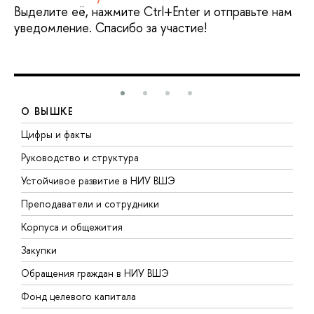
Выделите её, нажмите Ctrl+Enter и отправьте нам
уведомление. Спасибо за участие!
О ВЫШКЕ
Цифры и факты
Л
Руководство и структура
Д
Устойчивое развитие в НИУ ВШЭ
О
Преподаватели и сотрудники
П
Корпуса и общежития
В
Закупки
П
Обращения граждан в НИУ ВШЭ
А
Фонд целевого капитала
Д