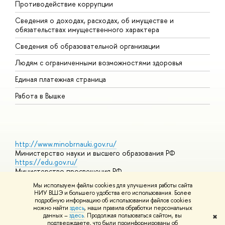
Противодействие коррупции
Ц
Сведения о доходах, расходах, об имуществе и
Б
обязательствах имущественного характера
О
Сведения об образовательной организации
О
Людям с ограниченными возможностями здоровья
Единая платежная страница
Работа в Вышке
http://www.minobrnauki.gov.ru/
Министерство науки и высшего образования РФ
https://edu.gov.ru/
Министерство просвещения РФ
https://elearning.hse.ru/mooc
Мы используем файлы cookies для улучшения работы сайта
Массовые открытые онлайн-курсы
НИУ ВШЭ и большего удобства его использования. Более
подробную информацию об использовании файлов cookies
можно найти
здесь
, наши правила обработки персональных
данных –
здесь
. Продолжая пользоваться сайтом, вы
✖
© НИУ ВШЭ 1993–2026
Адреса и контакты
Условия
подтверждаете, что были проинформированы об