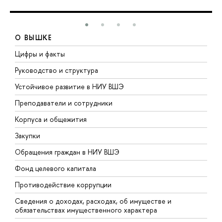
О ВЫШКЕ
Цифры и факты
Л
Руководство и структура
Д
Устойчивое развитие в НИУ ВШЭ
О
Преподаватели и сотрудники
П
Корпуса и общежития
В
Закупки
П
Обращения граждан в НИУ ВШЭ
А
Фонд целевого капитала
Д
Противодействие коррупции
Ц
Сведения о доходах, расходах, об имуществе и
Б
обязательствах имущественного характера
О