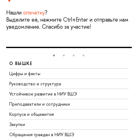
Нашли
опечатку
?
Выделите её, нажмите Ctrl+Enter и отправьте нам
уведомление. Спасибо за участие!
О ВЫШКЕ
Цифры и факты
Л
Руководство и структура
Д
Устойчивое развитие в НИУ ВШЭ
О
Преподаватели и сотрудники
П
Корпуса и общежития
В
Закупки
П
Обращения граждан в НИУ ВШЭ
А