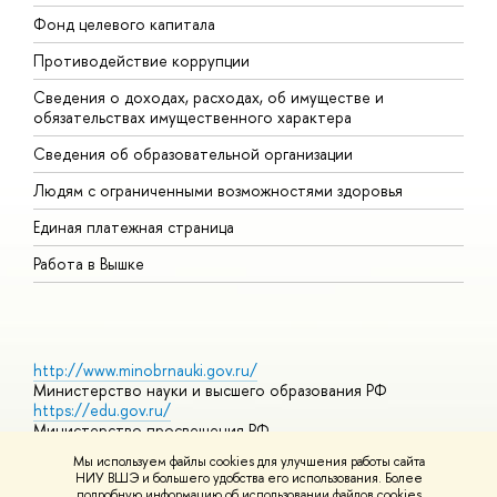
Фонд целевого капитала
Д
Противодействие коррупции
Ц
Сведения о доходах, расходах, об имуществе и
Б
обязательствах имущественного характера
О
Сведения об образовательной организации
О
Людям с ограниченными возможностями здоровья
Единая платежная страница
Работа в Вышке
http://www.minobrnauki.gov.ru/
Министерство науки и высшего образования РФ
https://edu.gov.ru/
Министерство просвещения РФ
https://elearning.hse.ru/mooc
Мы используем файлы cookies для улучшения работы сайта
Массовые открытые онлайн-курсы
НИУ ВШЭ и большего удобства его использования. Более
подробную информацию об использовании файлов cookies