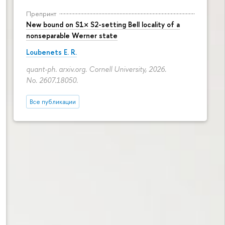
Препринт
New bound on S1× S2-setting Bell locality of a
nonseparable Werner state
Loubenets E. R.
quant-ph. arxiv.org. Cornell University, 2026.
No. 2607.18050.
Все публикации