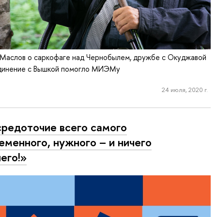
 Маслов о саркофаге над Чернобылем, дружбе с Окуджавой
ъединение с Вышкой помогло МИЭМу
24 июля, 2020 г.
редоточие всего самого
еменного, нужного – и ничего
его!»