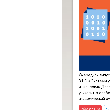
Очередной выпус
ВШЭ «Системы уп
инженерии» Депа
уникальных особ
академический ру
Образование
вы