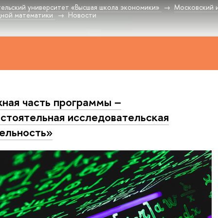
ельский университет «Высшая школа экономики»
Московский 
дной математики
Новости
ная часть программы –
стоятельная исследовательская
ельность»