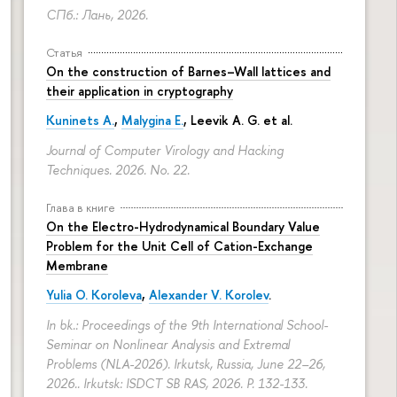
СПб.: Лань, 2026.
Статья
On the construction of Barnes–Wall lattices and
their application in cryptography
Kuninets A.
,
Malygina E.
, Leevik A. G. et al.
Journal of Computer Virology and Hacking
Techniques. 2026. No. 22.
Глава в книге
On the Electro-Hydrodynamical Boundary Value
Problem for the Unit Cell of Cation-Exchange
Membrane
Yulia O. Koroleva
,
Alexander V. Korolev
.
In bk.: Proceedings of the 9th International School-
Seminar on Nonlinear Analysis and Extremal
Problems (NLA-2026). Irkutsk, Russia, June 22–26,
2026.. Irkutsk: ISDCT SB RAS, 2026.
P. 132-133.