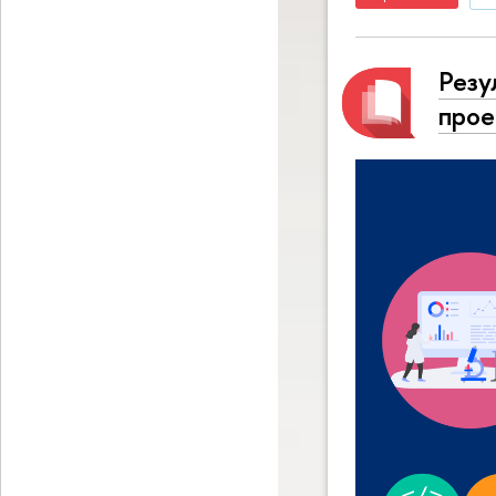
Резу
прое