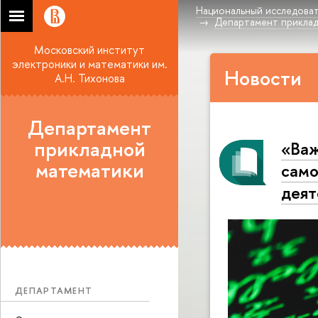
Национальный исследоват
Департамент прикла
Московский институт
электроники и математики им.
Новости
А.Н. Тихонова
Департамент
прикладной
«Важ
математики
само
деят
ДЕПАРТАМЕНТ