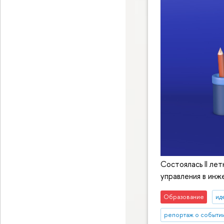
Состоялась II л
управления в инж
Образование
ид
репортаж о событи