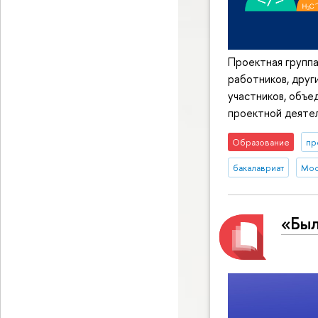
Проектная группа
работников, друг
участников, объе
проектной деятел
Образование
пр
бакалавриат
Мос
«Был