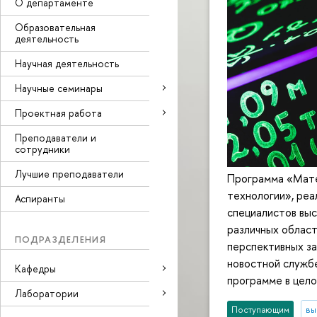
О департаменте
Образовательная
деятельность
Научная деятельность
Научные семинары
Проектная работа
Преподаватели и
сотрудники
Лучшие преподаватели
Программа «Мате
технологии», ре
Аспиранты
специалистов выс
различных област
ПОДРАЗДЕЛЕНИЯ
перспективных за
новостной службе
Кафедры
программе в цело
Лаборатории
Поступающим
вы