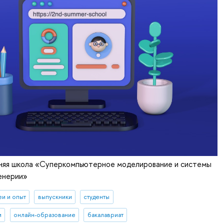
етняя школа «Суперкомпьютерное моделирование и системы
енерии»
еи и опыт
выпускники
студенты
и
онлайн-образование
бакалавриат