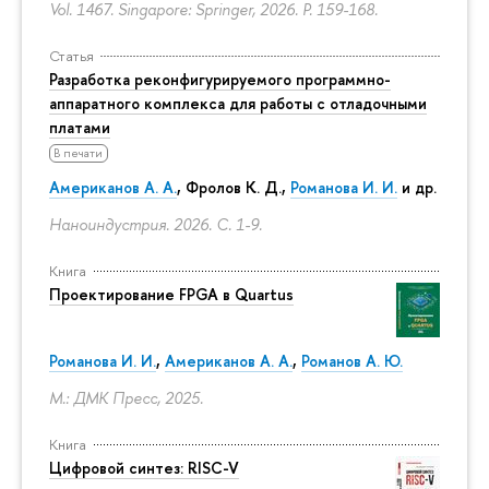
Vol. 1467. Singapore: Springer, 2026.
P. 159-168.
Статья
Разработка реконфигурируемого программно-
аппаратного комплекса для работы с отладочными
платами
В печати
Американов А. А.
,
Фролов К. Д.
,
Романова И. И.
и др.
Наноиндустрия. 2026.
С. 1-9.
Книга
Проектирование FPGA в Quartus
Романова И. И.
,
Американов А. А.
,
Романов А. Ю.
М.: ДМК Пресс, 2025.
Книга
Цифровой синтез: RISC-V