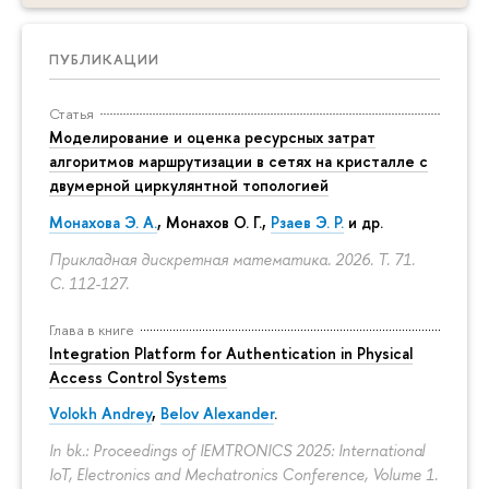
ПУБЛИКАЦИИ
Статья
Моделирование и оценка ресурсных затрат
алгоритмов маршрутизации в сетях на кристалле с
двумерной циркулянтной топологией
Монахова Э. А.
, Монахов О. Г.,
Рзаев Э. Р.
и др.
Прикладная дискретная математика. 2026. Т. 71.
С. 112-127.
Глава в книге
Integration Platform for Authentication in Physical
Access Control Systems
Volokh Andrey
,
Belov Alexander
.
In bk.: Proceedings of IEMTRONICS 2025: International
IoT, Electronics and Mechatronics Conference, Volume 1.