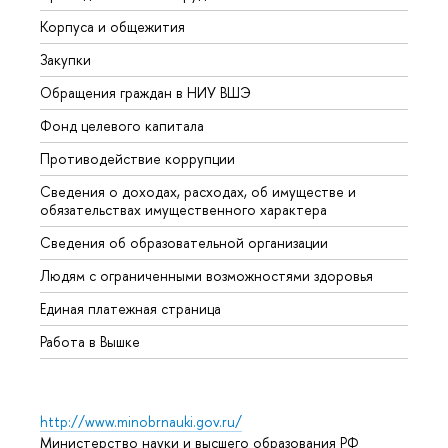
Корпуса и общежития
Вышк
Закупки
Прием
Обращения граждан в НИУ ВШЭ
Аспир
Фонд целевого капитала
Допол
Противодействие коррупции
Центр
Сведения о доходах, расходах, об имуществе и
Бизне
обязательствах имущественного характера
Образ
Сведения об образовательной организации
Обрат
Людям с ограниченными возможностями здоровья
Единая платежная страница
Работа в Вышке
http://www.minobrnauki.gov.ru/
Министерство науки и высшего образования РФ