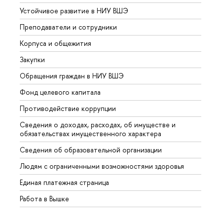
Устойчивое развитие в НИУ ВШЭ
Олим
Преподаватели и сотрудники
Прием
Корпуса и общежития
Вышк
Закупки
Прием
Обращения граждан в НИУ ВШЭ
Аспир
Фонд целевого капитала
Допол
Противодействие коррупции
Центр
Сведения о доходах, расходах, об имуществе и
Бизне
обязательствах имущественного характера
Образ
Сведения об образовательной организации
Обрат
Людям с ограниченными возможностями здоровья
Единая платежная страница
Работа в Вышке