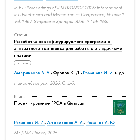
In bk.: Proceedings of IEMTRONICS 2025: International
IoT, Electronics and Mechatronics Conference, Volume 1.
Vol. 1467. Singapore: Springer, 2026.
P. 159-168.
Статья
Разработка реконфигурируемого программно-
аппаратного комплекса для работы с отладочными
платами
В печати
Американов А. А.
,
Фролов К. Д.
,
Романова И. И.
и др.
Наноиндустрия. 2026.
С. 1-9.
Книга
Проектирование FPGA в Quartus
Романова И. И.
,
Американов А. А.
,
Романов А. Ю.
М.: ДМК Пресс, 2025.