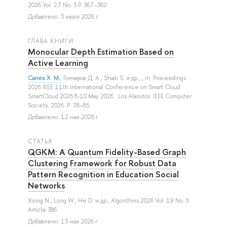
2026 Vol. 27 No. 3 P. 367–382
Добавлено: 3 июля 2026 г.
ГЛАВА КНИГИ
Monocular Depth Estimation Based on
Active Learning
Салех Х. М.
,
Гончаров Д. А.
,
Shadi S.
и др.
, , in: Proceedings
2026 IEEE 11th International Conference on Smart Cloud
SmartCloud 2026 8-10 May 2026.: Los Alamitos: IEEE Computer
Society, 2026. P. 78–85.
Добавлено: 12 мая 2026 г.
СТАТЬЯ
QGKM: A Quantum Fidelity-Based Graph
Clustering Framework for Robust Data
Pattern Recognition in Education Social
Networks
Xiong N.
,
Long W.
,
He D.
и др.
, Algorithms 2026 Vol. 19 No. 5
Article 386
Добавлено: 13 мая 2026 г.