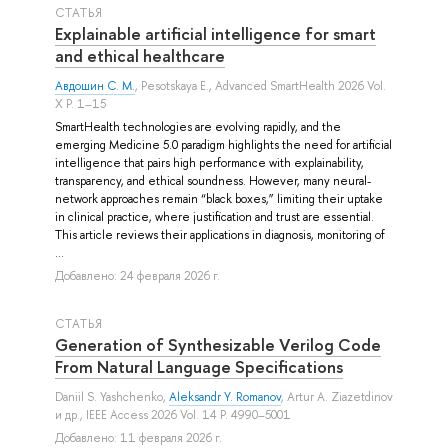
СТАТЬЯ
Explainable artificial intelligence for smart
and ethical healthcare
Авдошин С. М.
,
Pesotskaya E.
, Advanced SmartHealth 2026 Vol.
X P. 1–15
SmartHealth technologies are evolving rapidly, and the
emerging Medicine 5.0 paradigm highlights the need for artificial
intelligence that pairs high performance with explainability,
transparency, and ethical soundness. However, many neural-
network approaches remain “black boxes,” limiting their uptake
in clinical practice, where justification and trust are essential.
This article reviews their applications in diagnosis, monitoring of
...
Добавлено: 24 февраля 2026 г.
СТАТЬЯ
Generation of Synthesizable Verilog Code
From Natural Language Specifications
Daniil S. Yashchenko
,
Aleksandr Y. Romanov
,
Artur A. Ziazetdinov
и др.
, IEEE Access 2026 Vol. 14 P. 4990–5001
Добавлено: 11 февраля 2026 г.