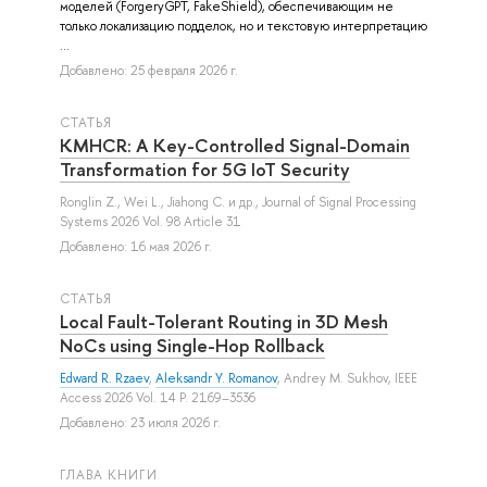
моделей (ForgeryGPT, FakeShield), обеспечивающим не
только локализацию подделок, но и текстовую интерпретацию
...
Добавлено: 25 февраля 2026 г.
СТАТЬЯ
KMHCR: A Key-Controlled Signal-Domain
Transformation for 5G IoT Security
Ronglin Z.
,
Wei L.
,
Jiahong C.
и др.
, Journal of Signal Processing
Systems 2026 Vol. 98 Article 31
Добавлено: 16 мая 2026 г.
СТАТЬЯ
Local Fault-Tolerant Routing in 3D Mesh
NoCs using Single-Hop Rollback
Edward R. Rzaev
,
Aleksandr Y. Romanov
,
Andrey M. Sukhov
, IEEE
Access 2026 Vol. 14 P. 2169–3536
Добавлено: 23 июля 2026 г.
ГЛАВА КНИГИ