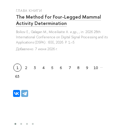
ГЛАВА КНИГИ
The Method for Four-Legged Mammal
Activity Determination
Boikov E.
,
Galagan M.
,
Miceikaite A.
и др.
, , in: 2026 28th
International Conference on Digital Signal Processing and its
Applications (DSPA).: IEEE, 2026. P. 1–5.
Добавлено: 7 июня 2026 г.
…
1
2
3
4
5
6
7
8
9
10
63