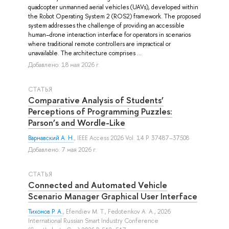
quadcopter unmanned aerial vehicles (UAVs), developed within
the Robot Operating System 2 (ROS2) framework. The proposed
system addresses the challenge of providing an accessible
human–drone interaction interface for operators in scenarios
where traditional remote controllers are impractical or
unavailable. The architecture comprises ...
Добавлено: 18 мая 2026 г.
СТАТЬЯ
Comparative Analysis of Students’
Perceptions of Programming Puzzles:
Parson’s and Wordle-Like
Варнавский А. Н.
, IEEE Access 2026 Vol. 14 P. 37487–37508
Добавлено: 7 мая 2026 г.
СТАТЬЯ
Connected and Automated Vehicle
Scenario Manager Graphical User Interface
Тихонов Р. А.
,
Efendiev M. T.
,
Fedotenkov A. A.
, 2026
International Russian Smart Industry Conference