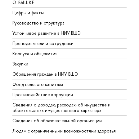
О ВЫШКЕ
ОБР
Цифры и факты
Лице
Руководство и структура
Довуз
Устойчивое развитие в НИУ ВШЭ
Олим
Преподаватели и сотрудники
Прием
Корпуса и общежития
Вышк
Закупки
Прием
Обращения граждан в НИУ ВШЭ
Аспир
Фонд целевого капитала
Допол
Противодействие коррупции
Центр
Сведения о доходах, расходах, об имуществе и
Бизне
обязательствах имущественного характера
Образ
Сведения об образовательной организации
Обрат
Людям с ограниченными возможностями здоровья