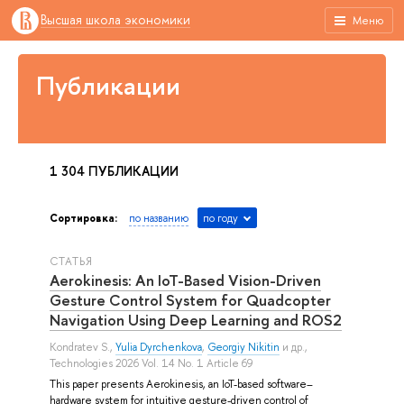
Высшая школа экономики
Меню
Публикации
1 304 ПУБЛИКАЦИИ
Сортировка:
по названию
по году
СТАТЬЯ
Aerokinesis: An IoT-Based Vision-Driven
Gesture Control System for Quadcopter
Navigation Using Deep Learning and ROS2
Kondratev S.
,
Yulia Dyrchenkova
,
Georgiy Nikitin
и др.
,
Technologies 2026 Vol. 14 No. 1 Article 69
This paper presents Aerokinesis, an IoT-based software–
hardware system for intuitive gesture-driven control of