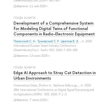
(SmartIndustryCon) 2026 P. 542–547
Добавлено: 11 мая 2026 г.
ГЛАВА КНИГИ
Development of a Comprehensive System
for Modeling Digital Twins of Functional
Components in Radio-Electronic Equipment
Полесский С. Н.
,
Тумковский С. Р.
,
Цветков В. Э.
, , in: 2026
International Russian Smart Industry Conference
(SmartIndustryCon).: Sochi: IEEE, 2026. P. 529–536.
Добавлено: 13 июля 2026 г.
ГЛАВА КНИГИ
Edge AI Approach to Stray Cat Detection in
Urban Environments
Orazmetova Dilara
,
Zhohov A.
,
Vasilieva Sofia
и др.
, , in: 2026
28th International Conference on Digital Signal Processing and
its Applications (DSPA).: IEEE, 2026. P. 1–5.
Добавлено: 7 июня 2026 г.