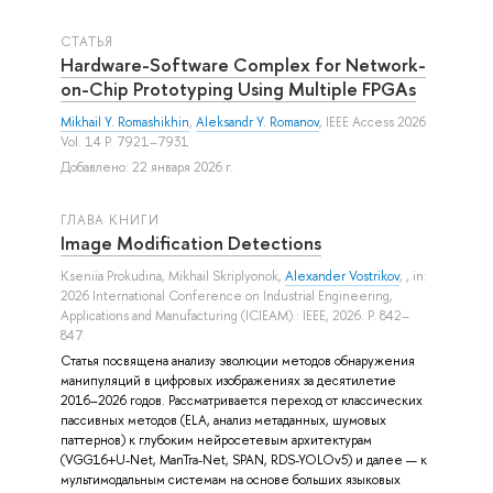
СТАТЬЯ
Hardware-Software Complex for Network-
on-Chip Prototyping Using Multiple FPGAs
Mikhail Y. Romashikhin
,
Aleksandr Y. Romanov
, IEEE Access 2026
Vol. 14 P. 7921–7931
Добавлено: 22 января 2026 г.
ГЛАВА КНИГИ
Image Modification Detections
Kseniia Prokudina
,
Mikhail Skriplyonok
,
Alexander Vostrikov
, , in:
2026 International Conference on Industrial Engineering,
Applications and Manufacturing (ICIEAM).: IEEE, 2026. P. 842–
847.
Статья посвящена анализу эволюции методов обнаружения
манипуляций в цифровых изображениях за десятилетие
2016–2026 годов. Рассматривается переход от классических
пассивных методов (ELA, анализ метаданных, шумовых
паттернов) к глубоким нейросетевым архитектурам
(VGG16+U-Net, ManTra-Net, SPAN, RDS-YOLOv5) и далее — к
мультимодальным системам на основе больших языковых