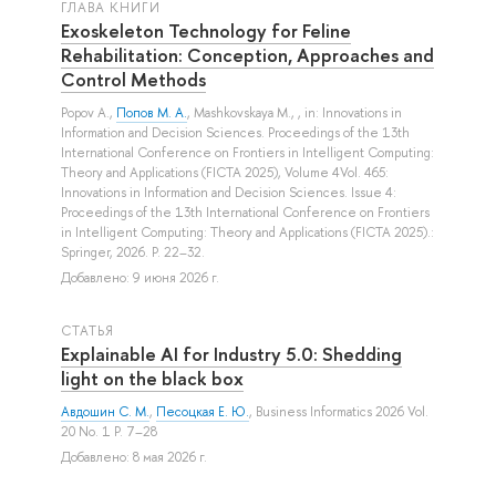
ГЛАВА КНИГИ
Exoskeleton Technology for Feline
Rehabilitation: Conception, Approaches and
Control Methods
Popov A.
,
Попов М. А.
,
Mashkovskaya M.
, , in: Innovations in
Information and Decision Sciences. Proceedings of the 13th
International Conference on Frontiers in Intelligent Computing:
Theory and Applications (FICTA 2025), Volume 4Vol. 465:
Innovations in Information and Decision Sciences. Issue 4:
Proceedings of the 13th International Conference on Frontiers
in Intelligent Computing: Theory and Applications (FICTA 2025).:
Springer, 2026. P. 22–32.
Добавлено: 9 июня 2026 г.
СТАТЬЯ
Explainable AI for Industry 5.0: Shedding
light on the black box
Авдошин С. М.
,
Песоцкая Е. Ю.
, Business Informatics 2026 Vol.
20 No. 1 P. 7–28
Добавлено: 8 мая 2026 г.