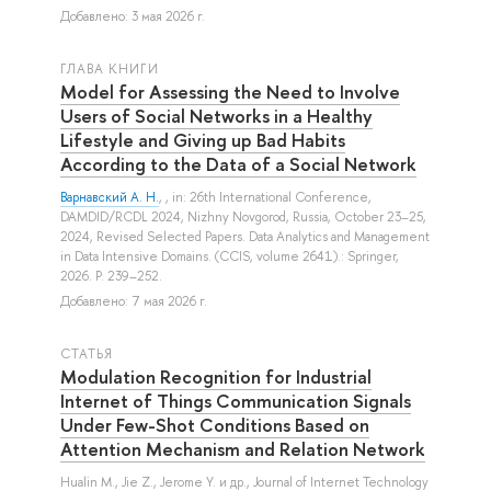
Добавлено: 3 мая 2026 г.
ГЛАВА КНИГИ
Model for Assessing the Need to Involve
Users of Social Networks in a Healthy
Lifestyle and Giving up Bad Habits
According to the Data of a Social Network
Варнавский А. Н.
, , in: 26th International Conference,
DAMDID/RCDL 2024, Nizhny Novgorod, Russia, October 23–25,
2024, Revised Selected Papers. Data Analytics and Management
in Data Intensive Domains. (CCIS, volume 2641).: Springer,
2026. P. 239–252.
Добавлено: 7 мая 2026 г.
СТАТЬЯ
Modulation Recognition for Industrial
Internet of Things Communication Signals
Under Few-Shot Conditions Based on
Attention Mechanism and Relation Network
Hualin M.
,
Jie Z.
,
Jerome Y.
и др.
, Journal of Internet Technology