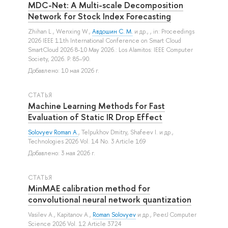
MDC-Net: A Multi-scale Decomposition
Network for Stock Index Forecasting
Zhihan L.
,
Wenxing W.
,
Авдошин С. М.
и др.
, , in: Proceedings
2026 IEEE 11th International Conference on Smart Cloud
SmartCloud 2026 8-10 May 2026.: Los Alamitos: IEEE Computer
Society, 2026. P. 85–90.
Добавлено: 10 мая 2026 г.
СТАТЬЯ
Machine Learning Methods for Fast
Evaluation of Static IR Drop Effect
Solovyev Roman A.
,
Telpukhov Dmitry
,
Shafeev I.
и др.
,
Technologies 2026 Vol. 14 No. 3 Article 169
Добавлено: 3 мая 2026 г.
СТАТЬЯ
MinMAE calibration method for
convolutional neural network quantization
Vasilev A.
,
Kapitanov A.
,
Roman Solovyev
и др.
, PeerJ Computer
Science 2026 Vol. 12 Article 3724