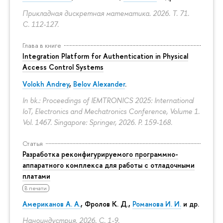
Прикладная дискретная математика. 2026. Т. 71.
С. 112-127.
Глава в книге
Integration Platform for Authentication in Physical
Access Control Systems
Volokh Andrey
,
Belov Alexander
.
In bk.: Proceedings of IEMTRONICS 2025: International
IoT, Electronics and Mechatronics Conference, Volume 1.
Vol. 1467. Singapore: Springer, 2026.
P. 159-168.
Статья
Разработка реконфигурируемого программно-
аппаратного комплекса для работы с отладочными
платами
В печати
Американов А. А.
,
Фролов К. Д.
,
Романова И. И.
и др.
Наноиндустрия. 2026.
С. 1-9.