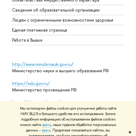
Образ
Сведения об образовательной организации
Обрат
Людям с ограниченными возможностями здоровья
Единая платежная страница
Работа в Вышке
http://www.minobrnauki.gov.ru/
Министерство науки и высшего образования РФ
https://edu.gov.ru/
Министерство просвещения РФ
https://elearning.hse.ru/mooc
Массовые открытые онлайн-курсы
Мы используем файлы cookies для улучшения работы сайта
НИУ ВШЭ и большего удобства его использования. Более
подробную информацию об использовании файлов cookies
можно найти
здесь
, наши правила обработки персональных
данных –
здесь
. Продолжая пользоваться сайтом, вы
© НИУ ВШЭ 1993–2026
Адреса и контакты
Условия
✖
подтверждаете, что были проинформированы об