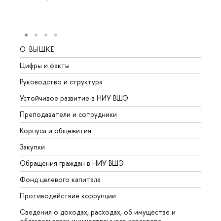
О ВЫШКЕ
ОБР
Цифры и факты
Лице
Руководство и структура
Довуз
Устойчивое развитие в НИУ ВШЭ
Олим
Преподаватели и сотрудники
Прием
Корпуса и общежития
Вышк
Закупки
Прием
Обращения граждан в НИУ ВШЭ
Аспир
Фонд целевого капитала
Допол
Противодействие коррупции
Центр
Сведения о доходах, расходах, об имуществе и
Бизне
обязательствах имущественного характера