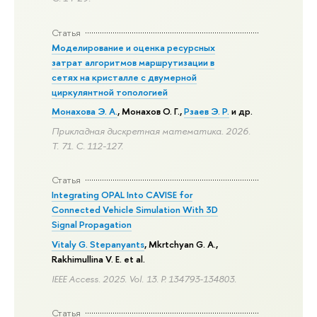
Статья
Моделирование и оценка ресурсных
затрат алгоритмов маршрутизации в
сетях на кристалле с двумерной
циркулянтной топологией
Монахова Э. А.
, Монахов О. Г.,
Рзаев Э. Р.
и др.
Прикладная дискретная математика. 2026.
Т. 71.
С. 112-127.
Статья
Integrating OPAL Into CAVISE for
Connected Vehicle Simulation With 3D
Signal Propagation
Vitaly G. Stepanyants
, Mkrtchyan G. A.,
Rakhimullina V. E. et al.
IEEE Access. 2025. Vol. 13.
P. 134793-134803.
Статья