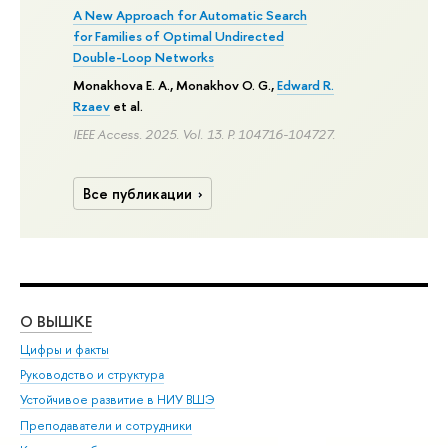
A New Approach for Automatic Search
for Families of Optimal Undirected
Double-Loop Networks
Monakhova E. A., Monakhov O. G.,
Edward R.
Rzaev
et al.
IEEE Access. 2025. Vol. 13.
P. 104716-104727.
Все публикации
О ВЫШКЕ
ОБ
Цифры и факты
Ли
Руководство и структура
Дов
Устойчивое развитие в НИУ ВШЭ
Ол
Преподаватели и сотрудники
При