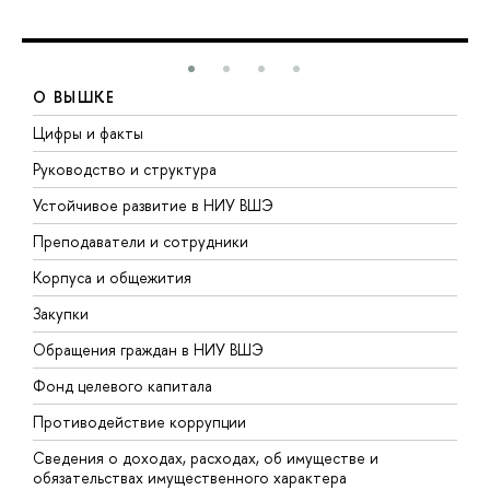
О ВЫШКЕ
Цифры и факты
Л
Руководство и структура
Д
Устойчивое развитие в НИУ ВШЭ
О
Преподаватели и сотрудники
П
Корпуса и общежития
В
Закупки
П
Обращения граждан в НИУ ВШЭ
А
Фонд целевого капитала
Д
Противодействие коррупции
Ц
Сведения о доходах, расходах, об имуществе и
Б
обязательствах имущественного характера