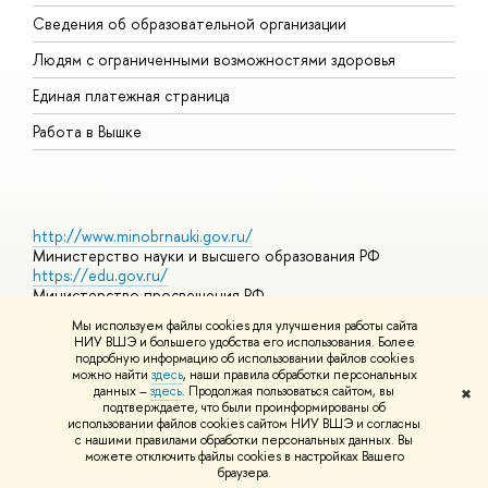
О
Сведения об образовательной организации
О
Людям с ограниченными возможностями здоровья
Единая платежная страница
Работа в Вышке
http://www.minobrnauki.gov.ru/
Министерство науки и высшего образования РФ
https://edu.gov.ru/
Министерство просвещения РФ
https://elearning.hse.ru/mooc
Мы используем файлы cookies для улучшения работы сайта
Массовые открытые онлайн-курсы
НИУ ВШЭ и большего удобства его использования. Более
подробную информацию об использовании файлов cookies
можно найти
здесь
, наши правила обработки персональных
данных –
здесь
. Продолжая пользоваться сайтом, вы
✖
© НИУ ВШЭ 1993–2026
Адреса и контакты
Условия
подтверждаете, что были проинформированы об
использования материалов
Политика конфиденциальности
Карта
использовании файлов cookies сайтом НИУ ВШЭ и согласны
сайта
с нашими правилами обработки персональных данных. Вы
Шрифты HSE Sans и HSE Slab разработаны в
Школе дизайна НИУ
можете отключить файлы cookies в настройках Вашего
ВШЭ
браузера.
Редактору