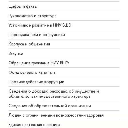
Цифры и факты
Л
Руководство и структура
Д
Устойчивое развитие в НИУ ВШЭ
О
Преподаватели и сотрудники
П
Корпуса и общежития
В
Закупки
П
Обращения граждан в НИУ ВШЭ
А
Фонд целевого капитала
Д
Противодействие коррупции
Ц
Сведения о доходах, расходах, об имуществе и
Б
обязательствах имущественного характера
О
Сведения об образовательной организации
О
Людям с ограниченными возможностями здоровья
Единая платежная страница