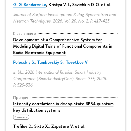
G. G. Bondarenko
, Kristya V. I., Savichkin D. O. et al.
Journal of Surface Investigation: X-Ray, Synchrotron and
Neutron Techniques. 2026. Vol. 20. No. 2.
P. 417-423.
Глава в книге
Development of a Comprehensive System for
Modeling Digital Twins of Functional Components in
Radio-Electronic Equipment
Polesskiy S.
,
Tumkovskiy S.
,
Tsvetkov V.
In bk.: 2026 International Russian Smart Industry
Conference (SmartIndustryCon). Sochi: IEEE, 2026.
P. 529-536.
Препринт
Intensity correlations in decoy-state BB84 quantum
key distribution systems
В печати
Trefilov D.
, Sixto X., Zapatero V. et al.