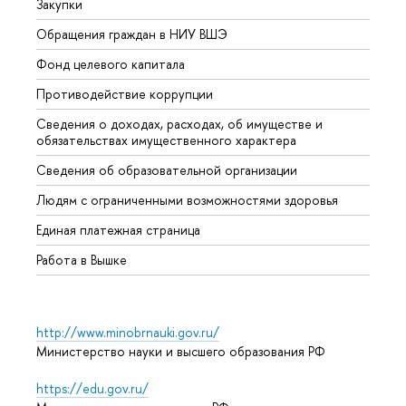
Закупки
Прием
Обращения граждан в НИУ ВШЭ
Аспир
Фонд целевого капитала
Допол
Противодействие коррупции
Центр
Сведения о доходах, расходах, об имуществе и
Бизне
обязательствах имущественного характера
Образ
Сведения об образовательной организации
Обрат
Людям с ограниченными возможностями здоровья
Единая платежная страница
Работа в Вышке
http://www.minobrnauki.gov.ru/
Министерство науки и высшего образования РФ
https://edu.gov.ru/