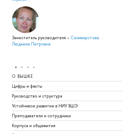
Заместитель руководителя
–
Селиверстова
Людмила Петровна
О ВЫШКЕ
ОБР
Цифры и факты
Лице
Руководство и структура
Довуз
Устойчивое развитие в НИУ ВШЭ
Олим
Преподаватели и сотрудники
Прием
Корпуса и общежития
Вышк