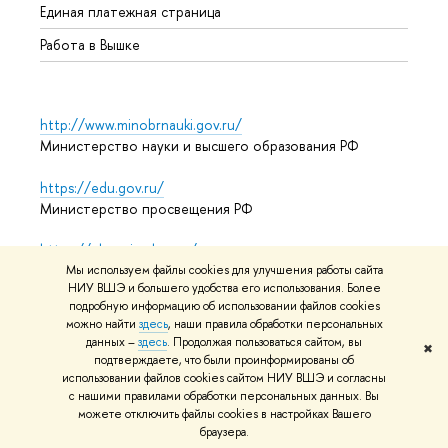
Единая платежная страница
Работа в Вышке
http://www.minobrnauki.gov.ru/
Министерство науки и высшего образования РФ
https://edu.gov.ru/
Министерство просвещения РФ
https://elearning.hse.ru/mooc
Массовые открытые онлайн-курсы
Мы используем файлы cookies для улучшения работы сайта
НИУ ВШЭ и большего удобства его использования. Более
подробную информацию об использовании файлов cookies
можно найти
здесь
, наши правила обработки персональных
данных –
здесь
. Продолжая пользоваться сайтом, вы
© НИУ ВШЭ 1993–2026
Адреса и контакты
Условия
✖
подтверждаете, что были проинформированы об
использования материалов
Политика конфиденциальности
использовании файлов cookies сайтом НИУ ВШЭ и согласны
Карта сайта
с нашими правилами обработки персональных данных. Вы
можете отключить файлы cookies в настройках Вашего
Редактору
браузера.