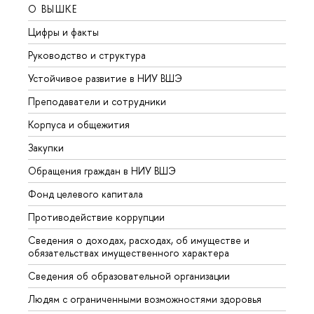
О ВЫШКЕ
ОБР
Цифры и факты
Лице
Руководство и структура
Довуз
Устойчивое развитие в НИУ ВШЭ
Олим
Преподаватели и сотрудники
Прием
Корпуса и общежития
Вышк
Закупки
Прием
Обращения граждан в НИУ ВШЭ
Аспир
Фонд целевого капитала
Допол
Противодействие коррупции
Центр
Сведения о доходах, расходах, об имуществе и
Бизне
обязательствах имущественного характера
Образ
Сведения об образовательной организации
Обрат
Людям с ограниченными возможностями здоровья