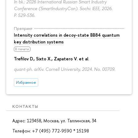
In bk.: 2026 International Russian Smart Industry
Conference (SmartIndustryCon). Sochi: IEEE, 2026.
P. 529-536.
Препринт
Intensity correlations in decoy-state BB84 quantum
key distribution systems
В печати
Trefilov D.
, Sixto X., Zapatero V. et al.
quant-ph. arXiv. Cornell University, 2024. No. 00709.
Избранное
КОНТАКТЫ
Адрес: 123458, Москва, ул. Таллинская, 34
Телефон: +7 (495) 772-9590 * 15198