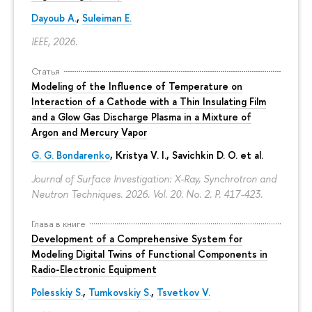
Dayoub A.
,
Suleiman E.
IEEE, 2026.
Статья
Modeling of the Influence of Temperature on
Interaction of a Cathode with a Thin Insulating Film
and a Glow Gas Discharge Plasma in a Mixture of
Argon and Mercury Vapor
G. G. Bondarenko
, Kristya V. I., Savichkin D. O. et al.
Journal of Surface Investigation: X-Ray, Synchrotron and
Neutron Techniques. 2026. Vol. 20. No. 2.
P. 417-423.
Глава в книге
Development of a Comprehensive System for
Modeling Digital Twins of Functional Components in
Radio-Electronic Equipment
Polesskiy S.
,
Tumkovskiy S.
,
Tsvetkov V.