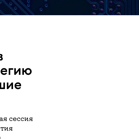
в
тегию
шие
ая сессия
ития
и