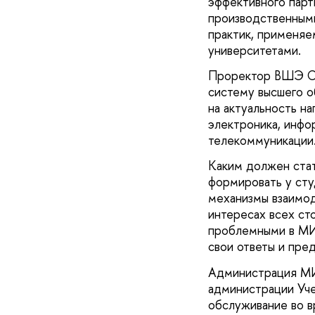
эффективного парт
производственным
практик, применя
университетами.
Проректор ВШЭ Се
систему высшего о
на актуальность н
электроника, инфо
телекоммуникации
Каким должен ста
формировать у сту
механизмы взаимод
интересах всех ст
проблемными в МИЭ
свои ответы и пре
Администрация МИ
администрации Уче
обслуживание во в