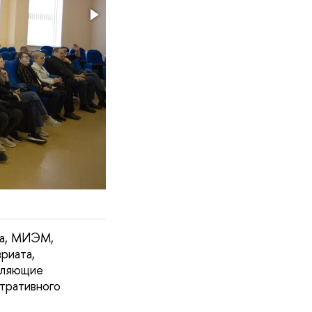
та, МИЭМ,
риата,
вляющие
тративного