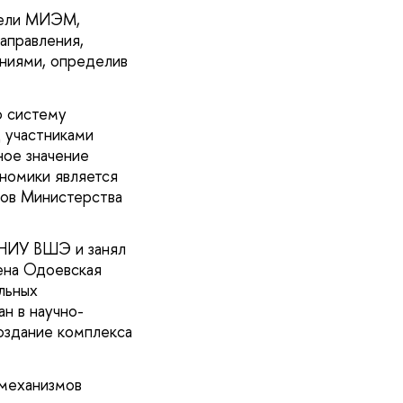
дели МИЭМ,
аправления,
аниями, определив
ю систему
 участниками
ное значение
ономики является
тов Министерства
 НИУ ВШЭ и занял
ена Одоевская
льных
н в научно-
оздание комплекса
 механизмов