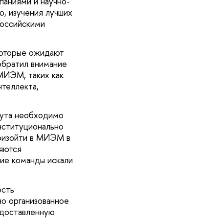
паниями и научно-
, изучения лучших
российскими
которые ожидают
обратил внимание
 МИЭМ, таких как
нтеллекта,
тута необходимо
нституционально
роизойти в МИЭМ в
ляются
ие команды искали
ость
но организованное
едоставленную