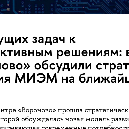
ущих задач к
ктивным решениям: 
ово» обсудили стра
тия МИЭМ на ближай
нтре «Вороново» прошла стратегическ
торой обсуждалась новая модель разв
учитывающая современные потребност