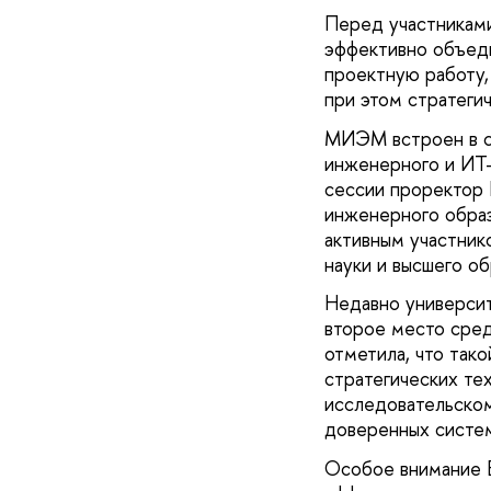
Перед участникам
эффективно объеди
проектную работу,
при этом стратег
МИЭМ встроен в с
инженерного и ИТ-
сессии проректор 
инженерного образ
активным участни
науки и высшего о
Недавно универси
второе место сред
отметила, что так
стратегических те
исследовательско
доверенных систем
Особое внимание 