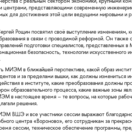
нерства с реальным сектором экономики, крупными ком
и центрами, представляющими современную инженерию
емых для достижения этой цели ведущими мировыми и 
ргей Рощин посвятил своё выступление изменениям, 
бразования в связи с проводимой реформой. Он также 
аправлений подготовки специалистов, представленных в
рмационная безопасность, технологии искусственного и
.
ть МИЭМ в ближайшей перспективе, какой образ инсти
дентов и за пределами вышки, как должны измениться и
ействия в институте, какие преобразования должны п
орон образовательного процесса, какие важные зоны яв
М в настоящее время – те вопросы, на которые рабоч
длагали решения.
ЭМ ВШЭ и все участники сессии выражают благодарн
бного центра «Вороново», его сотрудникам за прекрас
ремя сессии, техническое обеспечение программы, пр