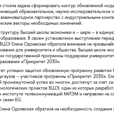
и стояла задача сформировать контур обновленной мо
няющей образовательное, научно-исследовательское н
 взаимовыгодное партнерство с индустриальными комп
ические векторы необходимых изменений.
труктуру Высшей школы экономики и – шире – в едину
образования. В своем установочном выступлении перед
ВШЭ Елена Одоевская обратила внимание на чрезвычай
ования для университета и общества. Высшая школа эк
ком государственной программы поддержки университе
бразования «Приоритет 2030».
тет успешно защитил обновленную программу развития
и вузов – участников программы «Приоритет 2030». Ел
ой промежуточной успех во многом достигнут за счет си
хнологических проектов ВШЭ, один из которых разработа
м институте телекоммуникаций МИЭМ и направлен на с
 связи 6G.
Елена Одоевская обратила на необходимость создания