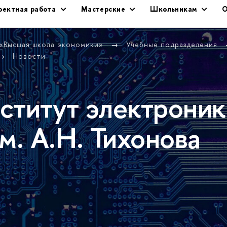
оектная работа
Мастерские
Школьникам
О
 «Высшая школа экономики»
Учебные подразделения
Новости
ститут электроник
м. А.Н. Тихонова