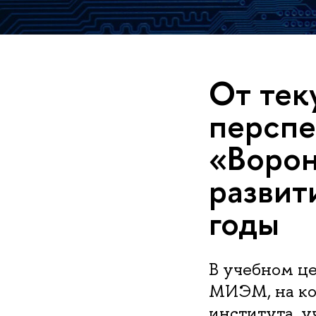
От тек
перспе
«Ворон
разви
годы
В учебном це
МИЭМ, на ко
института, 