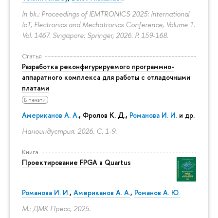
In bk.: Proceedings of IEMTRONICS 2025: International
IoT, Electronics and Mechatronics Conference, Volume 1.
Vol. 1467. Singapore: Springer, 2026.
P. 159-168.
Статья
Разработка реконфигурируемого программно-
аппаратного комплекса для работы с отладочными
платами
В печати
Американов А. А.
,
Фролов К. Д.
,
Романова И. И.
и др.
Наноиндустрия. 2026.
С. 1-9.
Книга
Проектирование FPGA в Quartus
Романова И. И.
,
Американов А. А.
,
Романов А. Ю.
М.: ДМК Пресс, 2025.