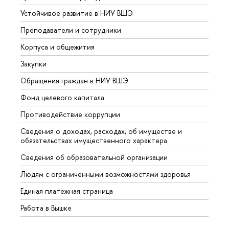
Устойчивое развитие в НИУ ВШЭ
Олим
Преподаватели и сотрудники
Прием
Корпуса и общежития
Вышк
Закупки
Прием
Обращения граждан в НИУ ВШЭ
Аспир
Фонд целевого капитала
Допол
Противодействие коррупции
Центр
Сведения о доходах, расходах, об имуществе и
Бизне
обязательствах имущественного характера
Образ
Сведения об образовательной организации
Обрат
Людям с ограниченными возможностями здоровья
Единая платежная страница
Работа в Вышке