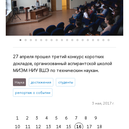
27 апреля прошел третий конкурс коротких
докладов, организованный аспирантской школой
МИЭМ НИУ ВШЭ по техническим наукам.
Наука
достижения
студенты
репортаж о событии
3 мая, 2017 г.
1
2
3
4
5
6
7
8
9
10
11
12
13
14
15
16
17
18