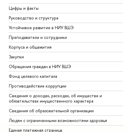
Цифры и факты
Л
Руководство и структура
Д
Устойчивое развитие в НИУ ВШЭ
О
Преподаватели и сотрудники
П
Корпуса и общежития
В
Закупки
П
Обращения граждан в НИУ ВШЭ
А
Фонд целевого капитала
Д
Противодействие коррупции
Ц
Сведения о доходах, расходах, об имуществе и
Б
обязательствах имущественного характера
О
Сведения об образовательной организации
О
Людям с ограниченными возможностями здоровья
Единая платежная страница