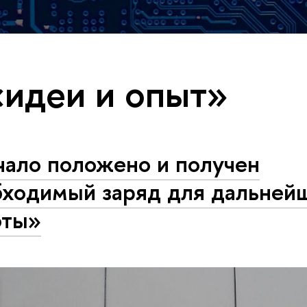
«идеи и опыт»
чало положено и получен
бходимый заряд для дальней
оты»