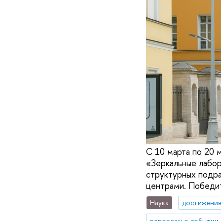
С 10 марта по 20 
«Зеркальные лабор
структурных подра
центрами. Победит
Наука
достижени
репортаж о событии