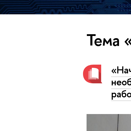
Тема 
«На
нео
раб