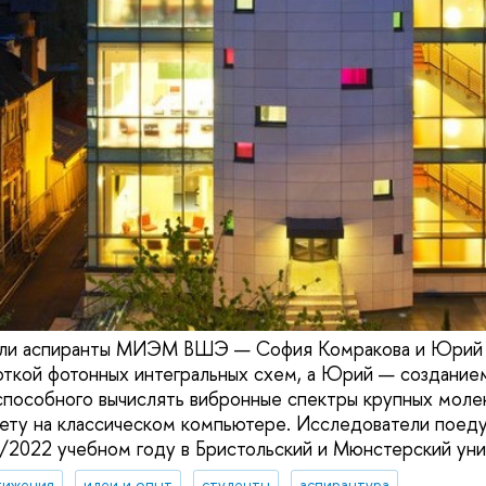
ли аспиранты МИЭМ ВШЭ — София Комракова и Юрий 
откой фотонных интегральных схем, а Юрий — созданием
 способного вычислять вибронные спектры крупных молек
ту на классическом компьютере. Исследователи поеду
/2022 учебном году в Бристольский и Мюнстерский уни
тижения
идеи и опыт
студенты
аспирантура