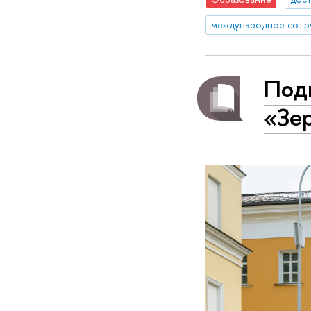
международное сотр
Под
«Зе