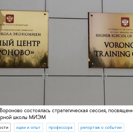
Вороново состоялась стратегическая сессия, посвящен
ерной школы МИЭМ
ости
идеи и опыт
профессора
репортаж о событии