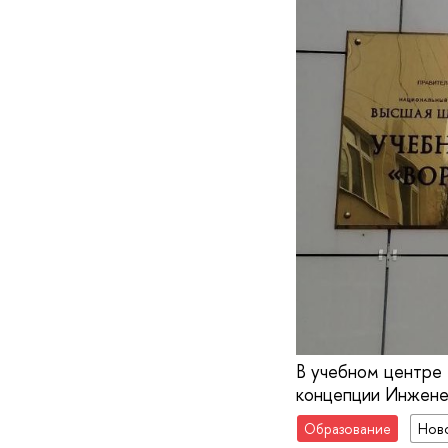
В учебном центре 
концепции Инжен
Образование
Нов