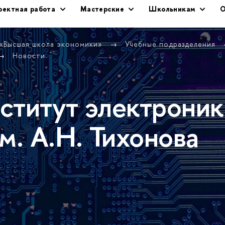
оектная работа
Мастерские
Школьникам
О
 «Высшая школа экономики»
Учебные подразделения
Новости
ститут электроник
м. А.Н. Тихонова