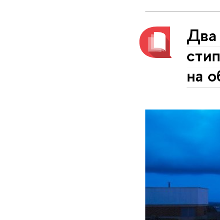
Два
сти
на о