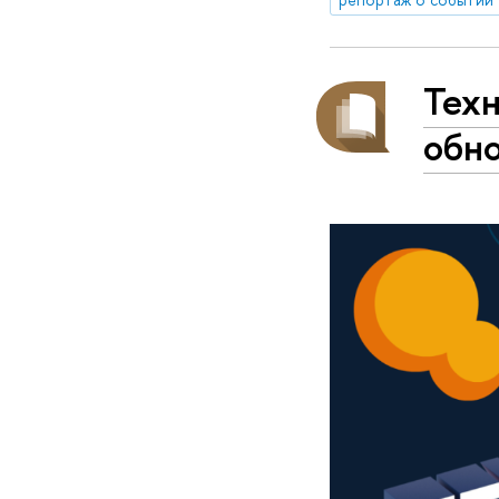
Тех
обн