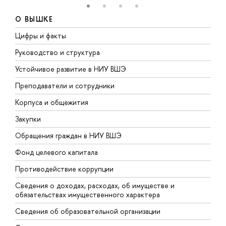
О ВЫШКЕ
Цифры и факты
Л
Руководство и структура
Д
Устойчивое развитие в НИУ ВШЭ
О
Преподаватели и сотрудники
П
Корпуса и общежития
В
Закупки
П
Обращения граждан в НИУ ВШЭ
А
Фонд целевого капитала
Д
Противодействие коррупции
Ц
Сведения о доходах, расходах, об имуществе и
Б
обязательствах имущественного характера
О
Сведения об образовательной организации
О