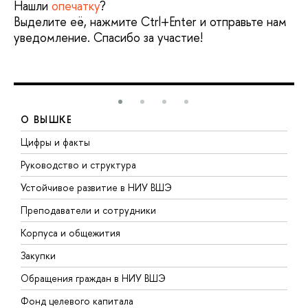
Нашли
опечатку
?
Выделите её, нажмите Ctrl+Enter и отправьте нам
уведомление. Спасибо за участие!
О ВЫШКЕ
Цифры и факты
Л
Руководство и структура
Д
Устойчивое развитие в НИУ ВШЭ
О
Преподаватели и сотрудники
П
Корпуса и общежития
В
Закупки
П
Обращения граждан в НИУ ВШЭ
А
Фонд целевого капитала
Д