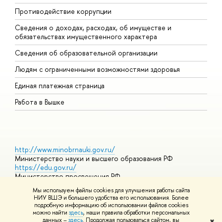
Противодействие коррупции
Ц
Сведения о доходах, расходах, об имуществе и
Б
обязательствах имущественного характера
О
Сведения об образовательной организации
О
Людям с ограниченными возможностями здоровья
Единая платежная страница
Работа в Вышке
http://www.minobrnauki.gov.ru/
Министерство науки и высшего образования РФ
https://edu.gov.ru/
Министерство просвещения РФ
https://elearning.hse.ru/mooc
Мы используем файлы cookies для улучшения работы сайта
Массовые открытые онлайн-курсы
НИУ ВШЭ и большего удобства его использования. Более
подробную информацию об использовании файлов cookies
можно найти
здесь
, наши правила обработки персональных
данных –
здесь
. Продолжая пользоваться сайтом, вы
✖