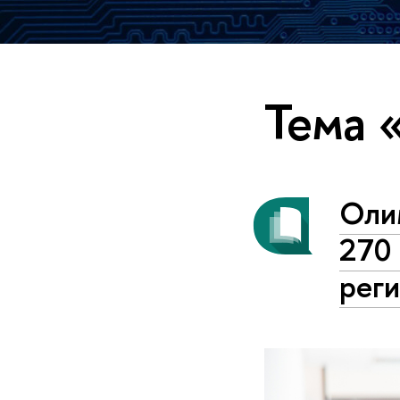
Тема 
Оли
270 
рег