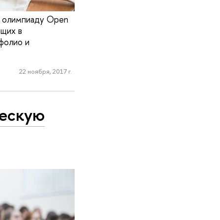
ю олимпиаду Open
ющих в
фолио и
22 ноября, 2017 г.
ческую