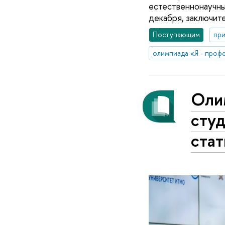
естественнонаучны
декабря, заключите
Поступающим
при
олимпиада «Я - проф
Оли
студ
ста