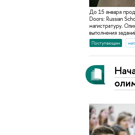
До 15 января про
Doors: Russian Sch
магистратуру. Оли
выполнения заданий
Поступающим
маг
Нача
оли