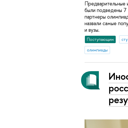
Предварительные и
были подведены 7 
партнеры олимпиад
назвали самые поп
и вузы.
Поступающим
ст
олимпиады
Инос
рос
рез