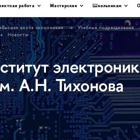
оектная работа
Мастерские
Школьникам
О
 «Высшая школа экономики»
Учебные подразделения
Новости
ститут электроник
м. А.Н. Тихонова