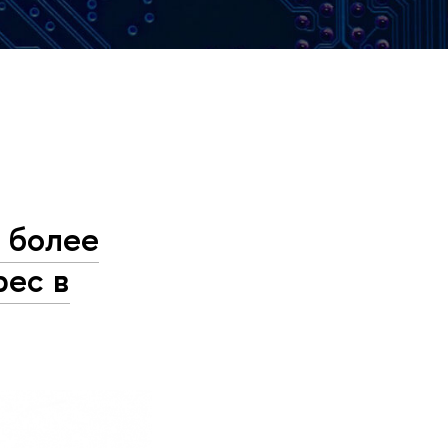
 более
рес в