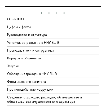
О ВЫШКЕ
Цифры и факты
Л
Руководство и структура
Д
Устойчивое развитие в НИУ ВШЭ
О
Преподаватели и сотрудники
П
Корпуса и общежития
В
Закупки
П
Обращения граждан в НИУ ВШЭ
А
Фонд целевого капитала
Д
Противодействие коррупции
Ц
Сведения о доходах, расходах, об имуществе и
Б
обязательствах имущественного характера
О