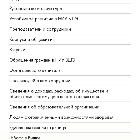
Руководство и структура
Д
Устойчивое развитие в НИУ ВШЭ
О
Преподаватели и сотрудники
П
Корпуса и общежития
В
Закупки
П
Обращения граждан в НИУ ВШЭ
А
Фонд целевого капитала
Д
Противодействие коррупции
Ц
Сведения о доходах, расходах, об имуществе и
Б
обязательствах имущественного характера
О
Сведения об образовательной организации
О
Людям с ограниченными возможностями здоровья
Единая платежная страница
Работа в Вышке