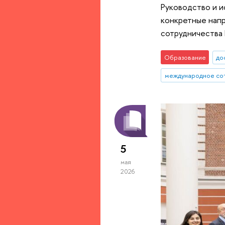
Руководство и и
конкретные нап
сотрудничества
Образование
до
международное со
5
мая
2026