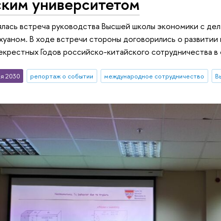
ским университетом
лась встреча руководства Высшей школы экономики с дел
хуаном. В ходе встречи стороны договорились о развитии
крестных Годов российско-китайского сотрудничества в 
я 2030
репортаж о событии
международное сотрудничество
В