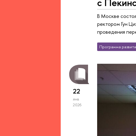
с Пекин
В Москве состоя
ректором Гун Ци
проведения пере
Программа развити
22
янв
2026