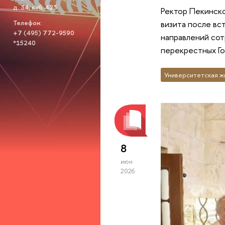
д. 34, каб. 423
Ректор Пекинско
Телефон:
визита после вс
+7 (495) 772-9590
направлений сот
*15240
перекрестных Го
Университетская ж
8
июн
2026