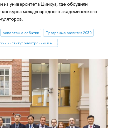
 из университета Цинхуа, где обсудили
т конкурса международного академического
муляторов.
репортаж о событии
Программа развития 2030
Московский институт электроники и математики им. А.Н. Тихонова