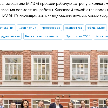
сследователи МИЭМ провели рабочую встречу с коллегами
равления совместной работы. Ключевой темой стал проек
 НИУ ВШЭ, посвященный исследованию литий-ионных акку
стижения
идеи и опыт
профессора
экспертиза
официально
трудничество
Вышка технологическая
Приоритет 2030