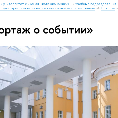
й университет «Высшая школа экономики»
Учебные подразделения
Научно-учебная лаборатория квантовой наноэлектроники
Новости
ортаж о событии»