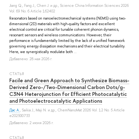
Jiang Q.
,
Fang J.
,
Chen J.
и др.
, Science China Information Sciences 2026
Vol. 69 No. 6 Article 162402
Resonators based on nanoelectromechanical systems (NEMS) using two-
dimensional (2D) materials with high-quality factors and excellent
electrical control are critical for tunable coherent phonon dynamics,
resonant sensors and wireless communications. However, their
performance is fundamentally limited by the lack of a unified framework
governing energy dissipation mechanisms and their electrical tunability.
Here, we synergistically modulate both ...
Добавлено: 28 мая 2026 г.
СТАТЬЯ
Facile and Green Approach to Synthesize Biomass-
Derived Zero-/Two-Dimensional Carbon Dots/g-
C3N4 Heterojunction for Efficient Photocatalytic
and Photoelectrocatalytic Applications
Дас А.
,
Saikia J.
,
Maji N.
и др.
, ChemNanoMat 2026 Vol. 12 No. 5 Article
e202500733
Добавлено: 2 июня 2026 г.
СТАТЬЯ