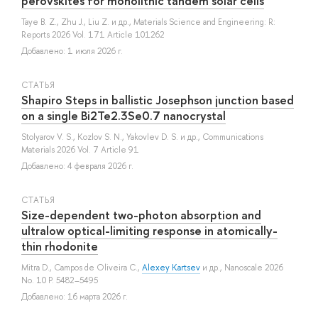
perovskites for monolithic tandem solar cells
Taye B. Z.
,
Zhu J.
,
Liu Z.
и др.
, Materials Science and Engineering: R:
Reports 2026 Vol. 171 Article 101262
Добавлено: 1 июля 2026 г.
СТАТЬЯ
Shapiro Steps in ballistic Josephson junction based
on a single Bi2Te2.3Se0.7 nanocrystal
Stolyarov V. S.
,
Kozlov S. N.
,
Yakovlev D. S.
и др.
, Communications
Materials 2026 Vol. 7 Article 91
Добавлено: 4 февраля 2026 г.
СТАТЬЯ
Size-dependent two-photon absorption and
ultralow optical-limiting response in atomically-
thin rhodonite
Mitra D.
,
Campos de Oliveira C.
,
Alexey Kartsev
и др.
, Nanoscale 2026
No. 10 P. 5482–5495
Добавлено: 16 марта 2026 г.