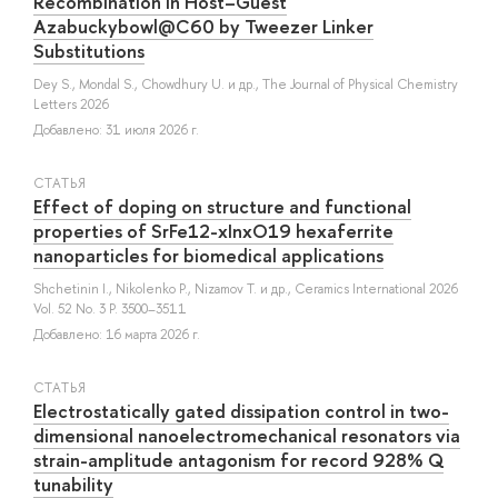
Recombination in Host–Guest
Azabuckybowl@C60 by Tweezer Linker
Substitutions
Dey S.
,
Mondal S.
,
Chowdhury U.
и др.
, The Journal of Physical Chemistry
Letters 2026
Добавлено: 31 июля 2026 г.
СТАТЬЯ
Effect of doping on structure and functional
properties of SrFe12-xInxO19 hexaferrite
nanoparticles for biomedical applications
Shchetinin I.
,
Nikolenko P.
,
Nizamov T.
и др.
, Ceramics International 2026
Vol. 52 No. 3 P. 3500–3511
Добавлено: 16 марта 2026 г.
СТАТЬЯ
Electrostatically gated dissipation control in two-
dimensional nanoelectromechanical resonators via
strain-amplitude antagonism for record 928% Q
tunability