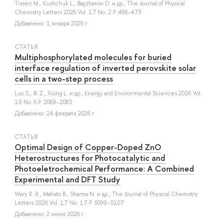
Tissen M.
,
Kushchuk L.
,
Bagzhanov D.
и др.
, The Journal of Physical
Chemistry Letters 2026 Vol. 17 No. 2 P. 466–475
Добавлено: 1 января 2026 г.
СТАТЬЯ
Multiphosphorylated molecules for buried
interface regulation of inverted perovskite solar
cells in a two-step process
Luo S.
,
Bi Z.
,
Xiong L.
и др.
, Energy and Environmental Sciences 2026 Vol.
19 No. 6 P. 2069–2083
Добавлено: 24 февраля 2026 г.
СТАТЬЯ
Optimal Design of Copper-Doped ZnO
Heterostructures for Photocatalytic and
Photoeletrochemical Performance: A Combined
Experimental and DFT Study
Wary R. R.
,
Mahato B.
,
Sharma N.
и др.
, The Journal of Physical Chemistry
Letters 2026 Vol. 17 No. 17 P. 5099–5107
Добавлено: 2 июня 2026 г.