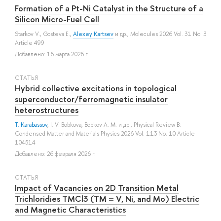
Formation of a Pt-Ni Catalyst in the Structure of a
Silicon Micro-Fuel Cell
Starkov V.
,
Gosteva E.
,
Alexey Kartsev
и др.
, Molecules 2026 Vol. 31 No. 3
Article 499
Добавлено: 16 марта 2026 г.
СТАТЬЯ
Hybrid collective excitations in topological
superconductor/ferromagnetic insulator
heterostructures
T. Karabassov
,
I. V. Bobkova
,
Bobkov A. M.
и др.
, Physical Review B:
Condensed Matter and Materials Physics 2026 Vol. 113 No. 10 Article
104514
Добавлено: 26 февраля 2026 г.
СТАТЬЯ
Impact of Vacancies on 2D Transition Metal
Trichloridies TMCl3 (TM = V, Ni, and Mo) Electric
and Magnetic Characteristics