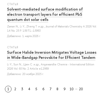
СТАТЬЯ
Solvent-mediated surface modification of
electron transport layers for efficient PbS
quantum dot solar cells
Zaman N.
,
Li Y.
,
Zheng T.
и др.
, Journal of Materials Chemistry A 2026 Vol.
14 No. 25 P. 15971–15983
Добавлено: 1 марта 2026 г.
СТАТЬЯ
Surface Halide Inversion Mitigates Voltage Losses
in Wide-Bandgap Perovskite for Efficient Tandem
Li Y.
,
Sun N.
,
Цзян С.
и др.
, Angewandte Chemie - International Edition
2026 Vol. 65 No. 2 Article e12989
Добавлено: 20 ноября 2025 г.
…
1
2
3
4
5
6
7
8
9
10
20