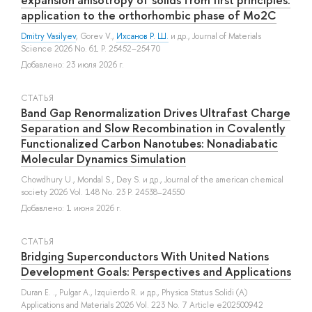
application to the orthorhombic phase of Mo2C
Dmitry Vasilyev
,
Gorev V.
,
Ихсанов Р. Ш.
и др.
, Journal of Materials
Science 2026 No. 61 P. 25452–25470
Добавлено: 23 июля 2026 г.
СТАТЬЯ
Band Gap Renormalization Drives Ultrafast Charge
Separation and Slow Recombination in Covalently
Functionalized Carbon Nanotubes: Nonadiabatic
Molecular Dynamics Simulation
Chowdhury U.
,
Mondal S.
,
Dey S.
и др.
, Journal of the american chemical
society 2026 Vol. 148 No. 23 P. 24538–24550
Добавлено: 1 июня 2026 г.
СТАТЬЯ
Bridging Superconductors With United Nations
Development Goals: Perspectives and Applications
Duran E. .
,
Pulgar A.
,
Izquierdo R.
и др.
, Physica Status Solidi (A)
Applications and Materials 2026 Vol. 223 No. 7 Article e202500942