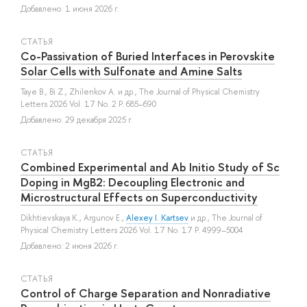
Добавлено: 1 июня 2026 г.
СТАТЬЯ
Co-Passivation of Buried Interfaces in Perovskite
Solar Cells with Sulfonate and Amine Salts
Taye B.
,
Bi Z.
,
Zhilenkov A.
и др.
, The Journal of Physical Chemistry
Letters 2026 Vol. 17 No. 2 P. 685–690
Добавлено: 29 декабря 2025 г.
СТАТЬЯ
Combined Experimental and Ab Initio Study of Sc
Doping in MgB2: Decoupling Electronic and
Microstructural Effects on Superconductivity
Dikhtievskaya K.
,
Argunov E.
,
Alexey I. Kartsev
и др.
, The Journal of
Physical Chemistry Letters 2026 Vol. 17 No. 17 P. 4999–5004
Добавлено: 2 июня 2026 г.
СТАТЬЯ
Control of Charge Separation and Nonradiative