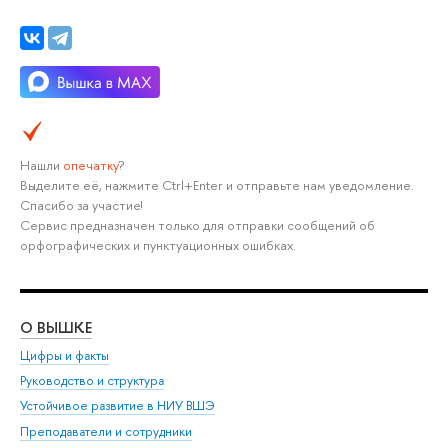
Нашли
опечатку
?
Выделите её, нажмите Ctrl+Enter и отправьте нам уведомление.
Спасибо за участие!
Сервис предназначен только для отправки сообщений об
орфографических и пунктуационных ошибках.
О ВЫШКЕ
ОБ
Цифры и факты
Ли
Руководство и структура
Дов
Устойчивое развитие в НИУ ВШЭ
Ол
Преподаватели и сотрудники
При