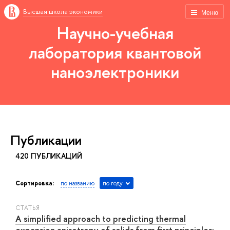
Высшая школа экономики
Меню
Научно-учебная
лаборатория квантовой
наноэлектроники
Публикации
420 ПУБЛИКАЦИЙ
Сортировка:
по названию
по году
СТАТЬЯ
A simplified approach to predicting thermal
expansion anisotropy of solids from first principles: