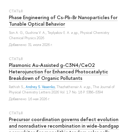
СТАТЬЯ
Phase Engineering of Cs-Pb-Br Nanoparticles for
Tunable Optical Behavior
Son A. G.
,
Gushina V. A.
,
Teplyakov E. A.
и др.
, Physical Chemistry
Chemical Physics 2026
Добавлено: 31 июля 2026 г.
СТАТЬЯ
Plasmonic Au-Assisted g-C3N4/CeO2
Heterojunction for Enhanced Photocatalytic
Breakdown of Organic Pollutants
Rathish S.
,
Andrey S. Vasenko
,
Thazhathenair A.
и др.
, The Journal of
Physical Chemistry Letters 2026 Vol. 17 No. 18 P. 5386–5394
Добавлено: 16 мая 2026 г.
СТАТЬЯ
Precursor coordination governs defect evolution
and nonradiative recombination in wide-bandgap