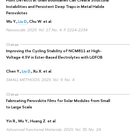
Point Defects at Grain Boundaries Can Create Structural
Instabilities and Persistent Deep Traps in Metal Halide
Perovskites
Wu Y.,
Liu D.
, Chu W. et al.
Nanoscale. 2025. Vol. 17. No. 4.
P. 2224-2234.
Статья
Improving the Cycling Stability of NCM811 at High-
Voltage 4.5V in Ester-Based Electrolytes with LiDFOB
Chen Y.,
Liu D.
, Xu X. et al.
SMALL METHODS. 2025. Vol. 9. No. 4.
Статья
Fabricating Perovskite Films for Solar Modules from Small
to Large Scale
Yin R., Wu Y., Huang Z. et al.
Advanced Functional Materials. 2025. Vol. 35. No. 24.