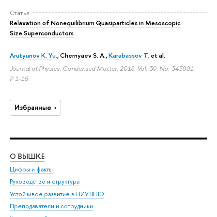
Статья
Relaxation of Nonequilibrium Quasiparticles in Mesoscopic
Size Superconductors
Arutyunov K. Yu.
, Chernyaev S. A.,
Karabassov T.
et al.
Journal of Physics: Condensed Matter. 2018. Vol. 30. No. 343001.
P. 1-16.
Избранные
О ВЫШКЕ
ОБ
Цифры и факты
Ли
Руководство и структура
Дов
Устойчивое развитие в НИУ ВШЭ
Ол
Преподаватели и сотрудники
При