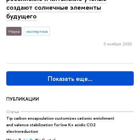
создают солнечные элементы
будущего
Наука
экспертиза
5 ноября 2025
Показать еще…
ПУБЛИКАЦИИ
Статья
Tip carbon encapsulation customizes cationic enrichment
and valence stabilization for low K+ acidic CO2
electroreduction
Wang Z.,
Liu D.
, Xia C. et al.