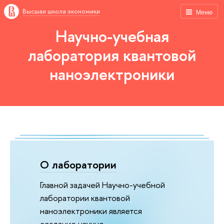
Высшая школа экономики
Меню
Научно-учебная
лаборатория квантовой
наноэлектроники
О лаборатории
Главной задачей Научно-учебной
лаборатории квантовой
наноэлектроники является
создание научно-