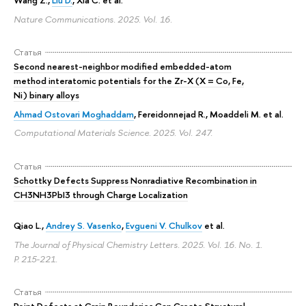
Nature Communications. 2025. Vol. 16.
Статья
Second nearest-neighbor modified embedded-atom
method interatomic potentials for the Zr-X (X = Co, Fe,
Ni) binary alloys
Ahmad Ostovari Moghaddam
, Fereidonnejad R., Moaddeli M. et al.
Computational Materials Science. 2025. Vol. 247.
Статья
Schottky Defects Suppress Nonradiative Recombination in
CH3NH3PbI3 through Charge Localization
Qiao L.,
Andrey S. Vasenko
,
Evgueni V. Chulkov
et al.
The Journal of Physical Chemistry Letters. 2025. Vol. 16. No. 1.
P. 215-221.
Статья