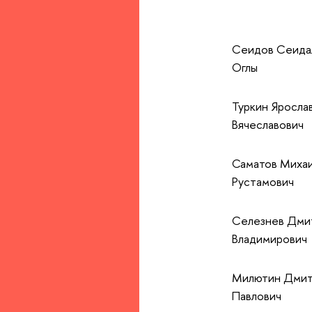
Сеидов Сеида
Оглы
Туркин Яросла
Вячеславович
Саматов Миха
Рустамович
Селезнев Дми
Владимирович
Милютин Дмит
Павлович