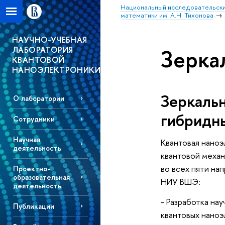
Национальный исследовательски
математики им. А.Н. Тихонова
НАУЧНО-УЧЕБНАЯ
ЛАБОРАТОРИЯ
Зерка
КВАНТОВОЙ
НАНОЭЛЕКТРОНИКИ
Зеркаль
О лаборатории
гибридн
Сотрудники
Научная
Квантовая наноэ
деятельность
квантовой механ
во всех пяти н
Проектно-
образовательная
НИУ ВШЭ:
деятельность
- Разработка на
Публикации
квантовых наноэ