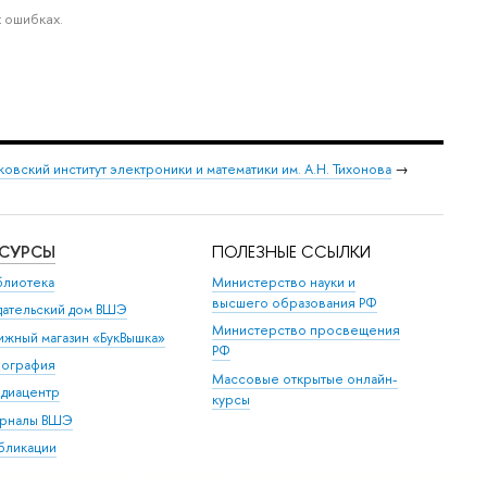
 ошибках.
овский институт электроники и математики им. А.Н. Тихонова
→
ЕСУРСЫ
ПОЛЕЗНЫЕ ССЫЛКИ
блиотека
Министерство науки и
высшего образования РФ
дательский дом ВШЭ
Министерство просвещения
ижный магазин «БукВышка»
РФ
пография
Массовые открытые онлайн-
диацентр
курсы
рналы ВШЭ
бликации