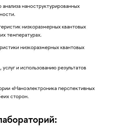
о анализа наноструктурированных
ности.
теристик низкоразмерных квантовых
их температурах.
ристики низкоразмерных квантовых
 услуг и использованию результатов
тории «Наноэлектроника перспективных
беих сторон.
лабораторий: