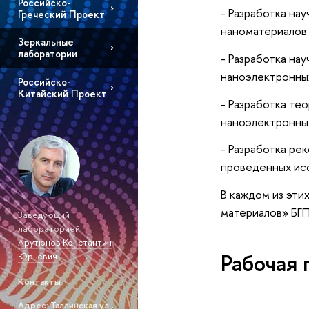
Российско-
- Разработка на
Греческий Проект
наноматериалов
Зеркальные
лаборатории
- Разработка на
наноэлектронных
Российско-
Китайский Проект
- Разработка те
наноэлектронны
- Разработка ре
проведенных ис
В каждом из эти
материалов» БГП
Заведующий
лабораторией –
Арутюнов Константин
Рабочая 
Юрьевич
Контакты
Адрес: Таллинская ул.,