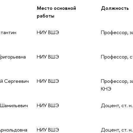
Место основной
Должность
работы
стантин
НИУ ВШЭ
Профессор, 
Григорьевна
НИУ ВШЭ
Профессор, ст
й Сергеевич
НИУ ВШЭ
Профессор, з
КНЭ
 Шамильевич
НИУ ВШЭ
Доцент, ст. н
Арнольдовна
НИУ ВШЭ
Доцент, ст. н