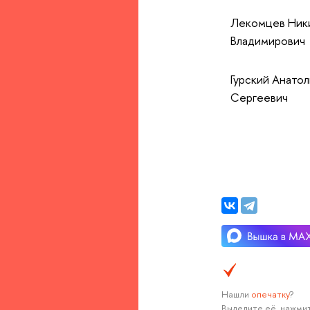
Лекомцев Ник
Владимирович
Гурский Анато
Сергеевич
Нашли
опечатку
?
Выделите её, нажмит