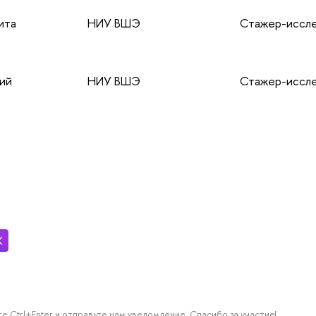
ита
НИУ ВШЭ
Стажер-иссл
лий
НИУ ВШЭ
Стажер-иссл
е Ctrl+Enter и отправьте нам уведомление. Спасибо за участие!