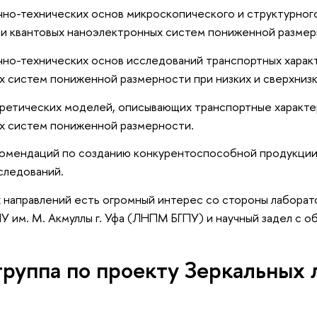
учно-технических основ микроскопического и структурног
 и квантовых наноэлектронных систем пониженной размер
учно-технических основ исследований транспортных харак
 систем пониженной размерности при низких и сверхнизк
оретических моделей, описывающих транспортные характе
х систем пониженной размерности.
комендаций по созданию конкурентоспособной продукции,
следований.
х направлений есть огромный интерес со стороны лабора
У им. М. Акмуллы г. Уфа (ЛНПМ БГПУ) и научный задел с о
группа по проекту Зеркальных 