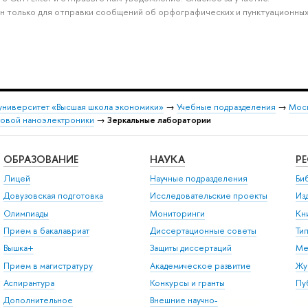
н только для отправки сообщений об орфографических и пунктуационных
университет «Высшая школа экономики»
→
Учебные подразделения
→
Моск
товой наноэлектроники
→
Зеркальные лаборатории
ОБРАЗОВАНИЕ
НАУКА
Р
Лицей
Научные подразделения
Би
Довузовская подготовка
Исследовательские проекты
Из
Олимпиады
Мониторинги
Кн
Прием в бакалавриат
Диссертационные советы
Ти
Вышка+
Защиты диссертаций
Ме
Прием в магистратуру
Академическое развитие
Жу
Аспирантура
Конкурсы и гранты
Пу
Дополнительное
Внешние научно-