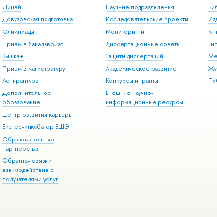
Лицей
Научные подразделения
Би
Довузовская подготовка
Исследовательские проекты
Из
Олимпиады
Мониторинги
Кн
Прием в бакалавриат
Диссертационные советы
Ти
Вышка+
Защиты диссертаций
Ме
Прием в магистратуру
Академическое развитие
Жу
Аспирантура
Конкурсы и гранты
Пу
Дополнительное
Внешние научно-
образование
информационные ресурсы
Центр развития карьеры
Бизнес-инкубатор ВШЭ
Образовательные
партнерства
Обратная связь и
взаимодействие с
получателями услуг