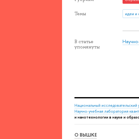
Темы
идеи и
Научно
В статье
упомянуты
Национальный исследовательский 
Научно-учебная лаборатория кван
и нанотехнологии в науке и обр
О ВЫШКЕ