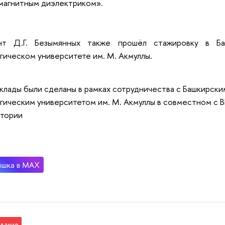
магнитным диэлектриком».
нт Д.Г. Безымянных также прошёл стажировку в Ба
гическом университете им. М. Акмуллы.
клады были сделаны в рамках сотрудничества с Башкирск
гическим университетом им. М. Акмуллы в совместном с
атории
вание