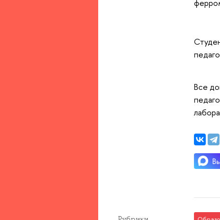
ферро
Студе
педаго
Все до
педаго
лабор
Рубрики
Образо