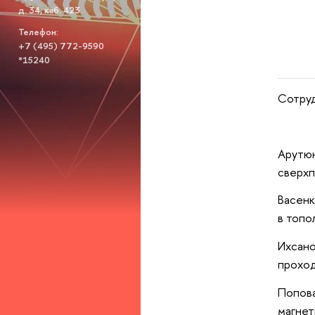
д. 34, каб. 423
Телефон:
+7 (495) 772-9590
*15240
Сотруд
Арутю
сверхп
Васенк
в топо
Ихсан
проход
Попов
магнет