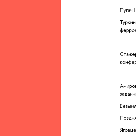
Пугач 
Турки
ферром
Стажё
конфе
Амиров
заданн
Безымя
Поздня
Яговц