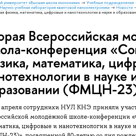
й университет «Высшая школа экономики»
Учебные подразделения
Научно-учебная лаборатория квантовой наноэлектроники
Новости
я физика, математика, цифровые и нанотехнологии в науке и образов
орая Всероссийская м
ола-конференция «Со
зика, математика, циф
нотехнологии в науке 
разовании (ФМЦН-23
0 апреля сотрудники НУЛ КНЭ приняли участи
оссийской молодёжной школе-конференции «
матика, цифровые и нанотехнологии в науке 
-23)», посвященной 80-летию со дня рождени