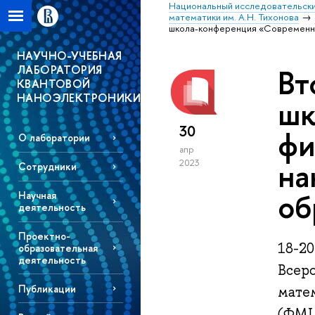
Национальный исследовательски
математики им. А.Н. Тихонова
школа-конференция «Современна
НАУЧНО-УЧЕБНАЯ
ЛАБОРАТОРИЯ
Вт
КВАНТОВОЙ
НАНОЭЛЕКТРОНИКИ
шк
30
фи
О лаборатории
апр
на
2023
Сотрудники
об
Научная
деятельность
Проектно-
18-2
образовательная
деятельность
Всер
Публикации
мате
(ФМЦН