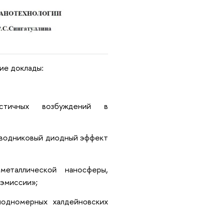
ие доклады:
астичных возбуждений в
оводниковый диодный эффект
металлической наносферы,
эмиссии»;
иодномерных халдейновских