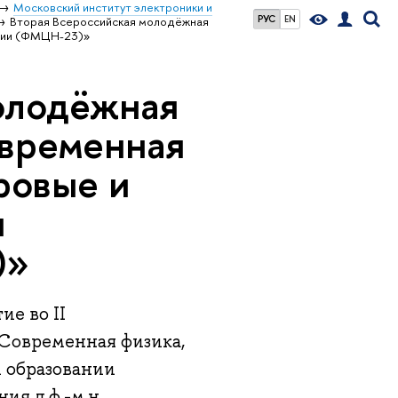
Московский институт электроники и
РУС
EN
Вторая Всероссийская молодёжная
ании (ФМЦН-23)»
олодёжная
временная
ровые и
и
)»
е во II
Современная физика,
и образовании
я д.ф.-м.н.,