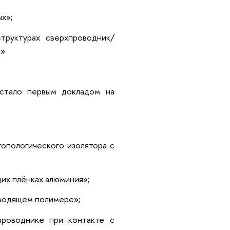
ых»;
структурах сверхпроводник/
ю»
стало первым докладом на
опологического изолятора с
их плёнках алюминия»;
оводящем полимере»;
проводнике при контакте с