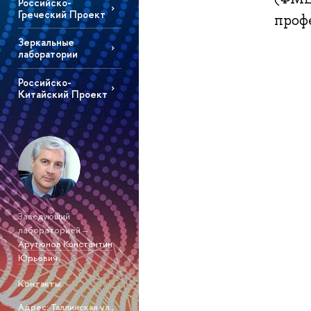
Российско-
Греческий Проект
профе
Зеркальные
лаборатории
Российско-
Китайский Проект
Заведующий
лабораторией –
Арутюнов Константин
Юрьевич
Контакты
Адрес: Таллинская ул.,