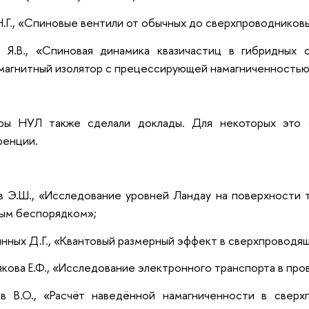
Н.Г., «Спиновые вентили от обычных до сверхпроводников
н Я.В., «Спиновая динамика квазичастиц в гибридных 
агнитный изолятор с прецессирующей намагниченность
ры НУЛ также сделали доклады. Для некоторых это 
ренции.
 Э.Ш., «Исследование уровней Ландау на поверхности т
ым беспорядком»;
нных Д.Г., «Квантовый размерный эффект в сверхпроводящ
кова Е.Ф., «Исследование электронного транспорта в пр
ев В.О., «Расчёт наведённой намагниченности в сверх