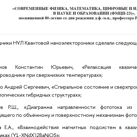
ники НУЛ Квантовой наноэлектороники сделали следующ
нов Константин Юрьевич, «Релаксация квазич
роводнике при сверхнизких температурах»;
о Андрей Сергеевич, «Спиральное состояние и сверхпр
логических гибридных структурах»;
ов Р.Ш., «Диаграмма направленности фототока из 
ящего по объёмному и поверхностному механизмам фото
а Е.А., «Взаимодействия магнитных подсистем в кваз
иках (Y1-XNdX)2BaNiO5»;