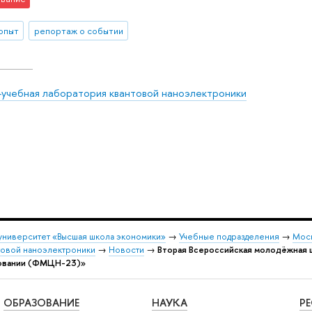
 опыт
репортаж о событии
-учебная лаборатория квантовой наноэлектроники
университет «Высшая школа экономики»
→
Учебные подразделения
→
Моск
товой наноэлектроники
→
Новости
→
Вторая Всероссийская молодёжная 
азовании (ФМЦН-23)»
ОБРАЗОВАНИЕ
НАУКА
Р