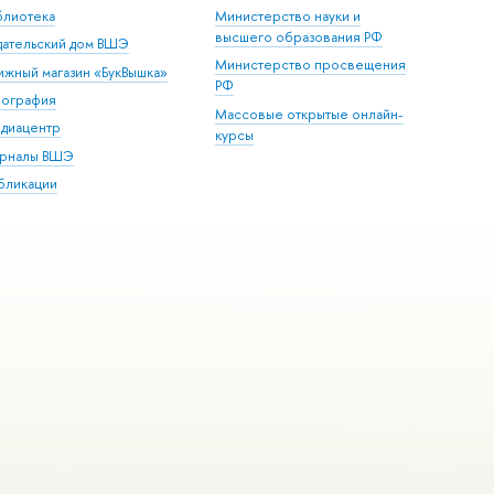
блиотека
Министерство науки и
высшего образования РФ
дательский дом ВШЭ
Министерство просвещения
ижный магазин «БукВышка»
РФ
пография
Массовые открытые онлайн-
диацентр
курсы
рналы ВШЭ
бликации