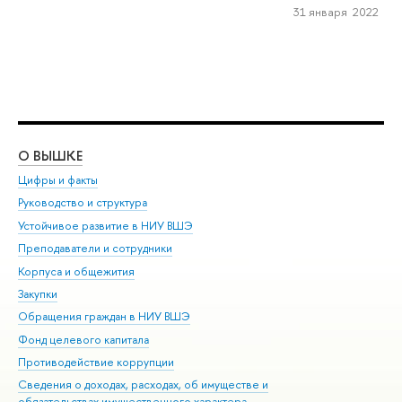
31 января 2022
О ВЫШКЕ
ОБ
Цифры и факты
Ли
Руководство и структура
Дов
Устойчивое развитие в НИУ ВШЭ
Ол
Преподаватели и сотрудники
При
Корпуса и общежития
Вы
Закупки
При
Обращения граждан в НИУ ВШЭ
Ас
Фонд целевого капитала
До
Противодействие коррупции
Цен
Сведения о доходах, расходах, об имуществе и
Би
обязательствах имущественного характера