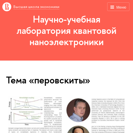
Высшая школа экономики
Меню
Научно-учебная
лаборатория квантовой
наноэлектроники
Тема «перовскиты»