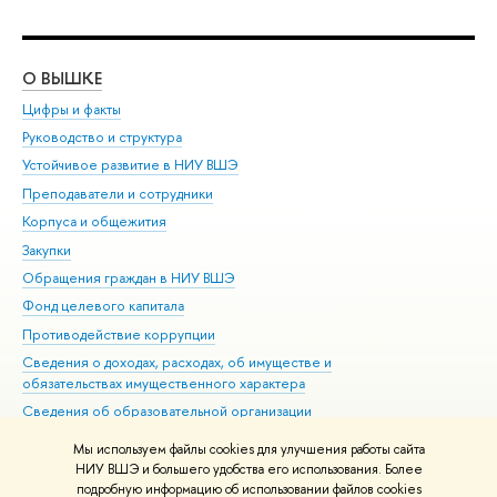
О ВЫШКЕ
ОБ
Цифры и факты
Ли
Руководство и структура
Дов
Устойчивое развитие в НИУ ВШЭ
Ол
Преподаватели и сотрудники
При
Корпуса и общежития
Вы
Закупки
При
Обращения граждан в НИУ ВШЭ
Ас
Фонд целевого капитала
До
Противодействие коррупции
Цен
Сведения о доходах, расходах, об имуществе и
Би
обязательствах имущественного характера
Об
Сведения об образовательной организации
Обр
Людям с ограниченными возможностями здоровья
Мы используем файлы cookies для улучшения работы сайта
Единая платежная страница
НИУ ВШЭ и большего удобства его использования. Более
подробную информацию об использовании файлов cookies
Работа в Вышке