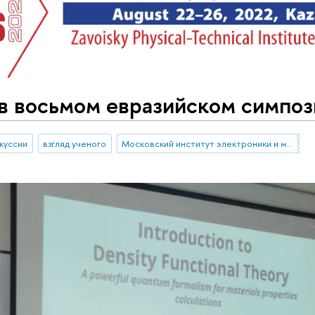
 в восьмом евразийском симп
куссии
взгляд ученого
Московский институт электроники и математики им. А.Н. Тихонова