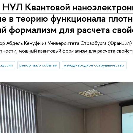
 НУЛ Квантовой наноэлектрони
ие в теорию функционала плот
й формализм для расчета свой
ор Абдель Кенуфи из Университета Страсбурга (Франция) 
тности, мощный квантовый формализм для расчета свойств
скуссии
репортаж о событии
международное сотрудничество