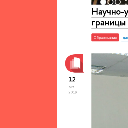
Научно-
границы
Образование
ди
12
окт
2019