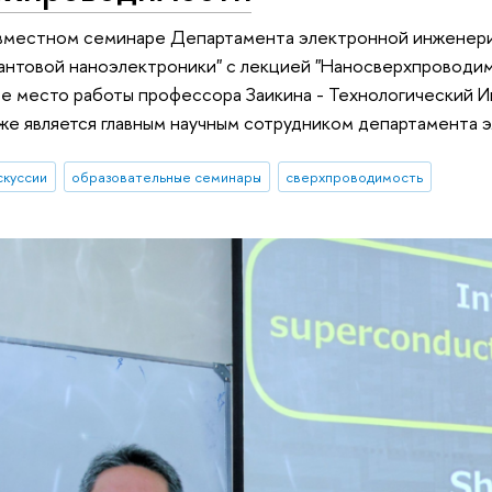
овместном семинаре Департамента электронной инжене
вантовой наноэлектроники" с лекцией "Наносверхпроводи
е место работы профессора Заикина - Технологический И
е является главным научным сотрудником департамента 
скуссии
образовательные семинары
сверхпроводимость