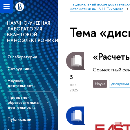
Национальный исследовательски
математики им. А.Н. Тихонова
НАУЧНО-УЧЕБНАЯ
Тема «дис
ЛАБОРАТОРИЯ
КВАНТОВОЙ
НАНОЭЛЕКТРОНИКИ
«Расчет
О лаборатории
Сотрудники
Cовместный семи
3
Научная
Наука
дискуссии
фев
деятельность
2025
Проектно-
образовательная
деятельность
Публикации