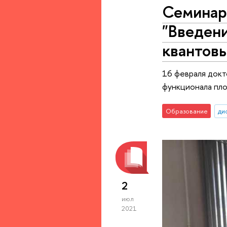
Семинар
"Введен
квантовы
16 февраля докт
функционала пло
Образование
ди
2
июл
2021