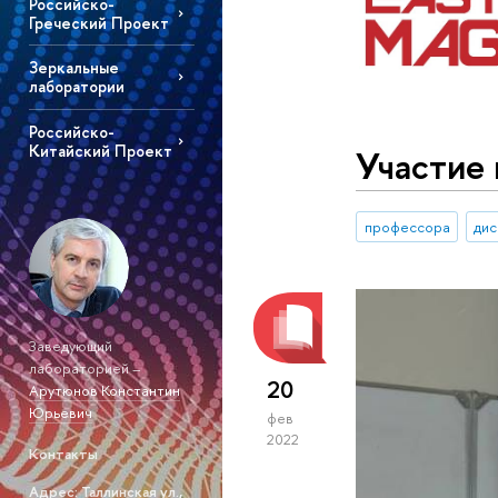
Российско-
Греческий Проект
Зеркальные
лаборатории
Российско-
Китайский Проект
Участие
профессора
дис
Заведующий
лабораторией –
20
Арутюнов Константин
Юрьевич
фев
2022
Контакты
Адрес: Таллинская ул.,