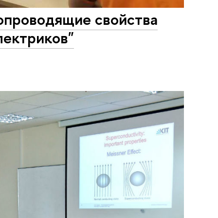
топроводящие свойства
лектриков"