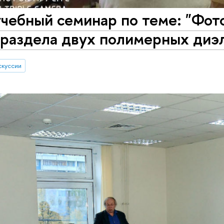
учебный семинар по теме: "Фо
 раздела двух полимерных диэ
скуссии