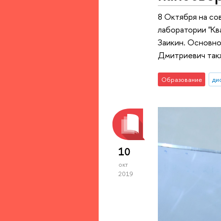
8 Октября на с
лаборатории "К
Заикин. Основно
Дмитриевич такж
Образование
ди
10
окт
2019