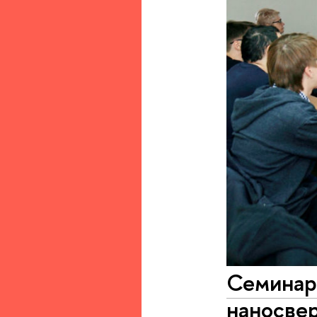
Семинар
наносве