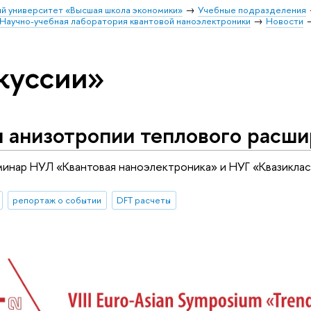
й университет «Высшая школа экономики»
Учебные подразделения
Научно-учебная лаборатория квантовой наноэлектроники
Новости
куссии»
ы анизотропии теплового расш
нар НУЛ «Квантовая наноэлектроника» и НУГ «Квазиклас
репортаж о событии
DFT расчеты