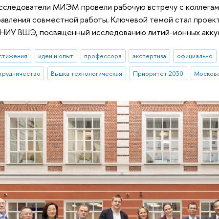
сследователи МИЭМ провели рабочую встречу с коллегами
равления совместной работы. Ключевой темой стал проек
 НИУ ВШЭ, посвященный исследованию литий-ионных акку
стижения
идеи и опыт
профессора
экспертиза
официально
трудничество
Вышка технологическая
Приоритет 2030