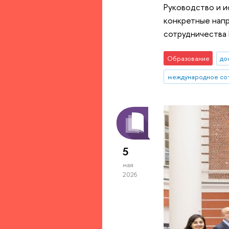
Руководство и и
конкретные нап
сотрудничества
Образование
до
международное со
5
мая
2026