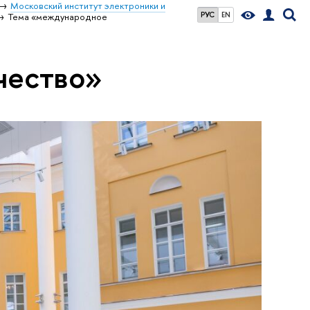
Московский институт электроники и
РУС
EN
Тема «международное
чество»