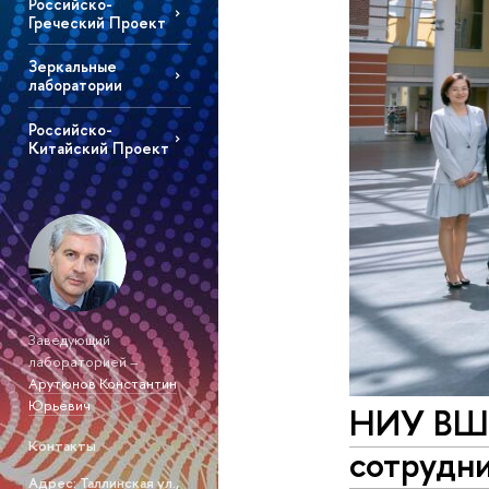
Российско-
Греческий Проект
Зеркальные
лаборатории
Российско-
Китайский Проект
Заведующий
лабораторией –
Арутюнов Константин
Юрьевич
НИУ ВШЭ
Контакты
сотрудн
Адрес: Таллинская ул.,