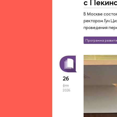
с Пекин
В Москве состоя
ректором Гун Ци
проведения пере
Программа развити
26
фев
2026