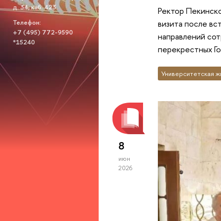
д. 34, каб. 423
Ректор Пекинско
Телефон:
визита после вс
+7 (495) 772-9590
направлений сот
*15240
перекрестных Го
Университетская ж
8
июн
2026