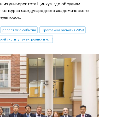
 из университета Цинхуа, где обсудили
т конкурса международного академического
муляторов.
репортаж о событии
Программа развития 2030
Московский институт электроники и математики им. А.Н. Тихонова