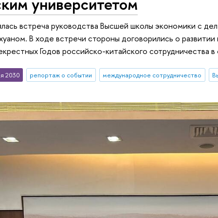
ским университетом
лась встреча руководства Высшей школы экономики с дел
хуаном. В ходе встречи стороны договорились о развитии
крестных Годов российско-китайского сотрудничества в 
я 2030
репортаж о событии
международное сотрудничество
В