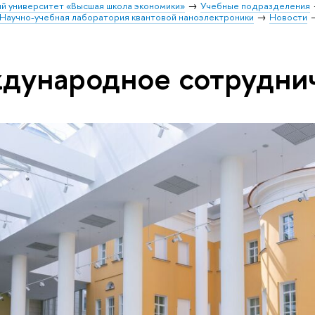
й университет «Высшая школа экономики»
Учебные подразделения
Научно-учебная лаборатория квантовой наноэлектроники
Новости
дународное сотрудни