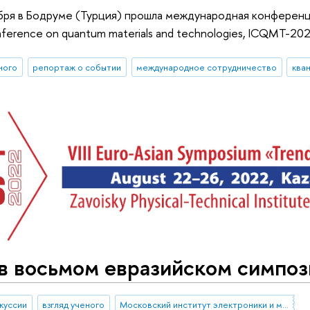
бря в Бодруме (Турция) прошла международная конференц
onference on quantum materials and technologies, ICQMT-202
ного
репортаж о событии
международное сотрудничество
ква
 в восьмом евразийском симп
куссии
взгляд ученого
Московский институт электроники и математики им. А.Н. Тихонова