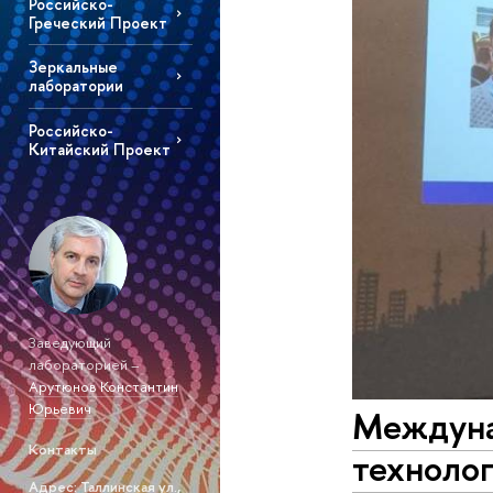
Российско-
Греческий Проект
Зеркальные
лаборатории
Российско-
Китайский Проект
Заведующий
лабораторией –
Арутюнов Константин
Юрьевич
Междуна
Контакты
технолог
Адрес: Таллинская ул.,