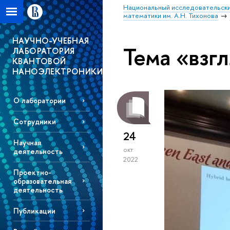
Национальный исследовательски
математики им. А.Н. Тихонова
НАУЧНО-УЧЕБНАЯ
Тема «взг
ЛАБОРАТОРИЯ
КВАНТОВОЙ
НАНОЭЛЕКТРОНИКИ
О лаборатории
Сотрудники
24
Научная
окт
деятельность
2022
Проектно-
образовательная
деятельность
Публикации