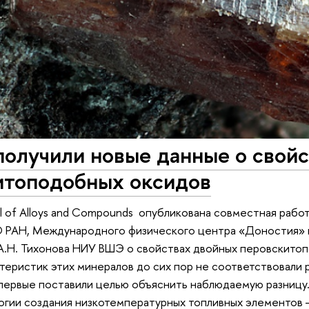
получили новые данные о свой
итоподобных оксидов
al of Alloys and Compounds опубликована совместная работ
 РАН, Международного физического центра «Доностия» и
 А.Н. Тихонова НИУ ВШЭ о свойствах двойных перовскито
теристик этих минералов до сих пор не соответствовали 
первые поставили целью объяснить наблюдаемую разницу
огии создания низкотемпературных топливных элементов