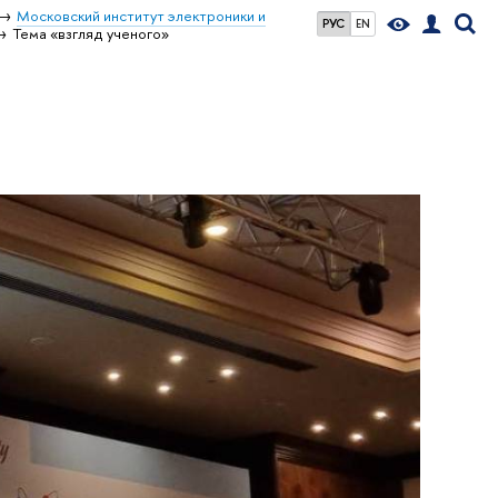
Московский институт электроники и
РУС
EN
Тема «взгляд ученого»