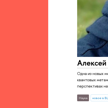
Алексей
Одна из новых м
квантовых метам
перспективах на
Наука
новое в 