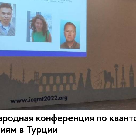
родная конференция по квант
иям в Турции