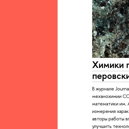
Химики 
перовск
В журнале Journ
механохимии СО
математики им.
измерения харак
авторы работы в
улучшить технол