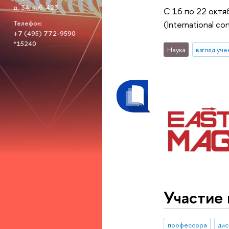
д. 34, каб. 423
С 16 по 22 октя
Телефон:
(International c
+7 (495) 772-9590
*15240
Наука
взгляд уче
Участие
профессора
дис