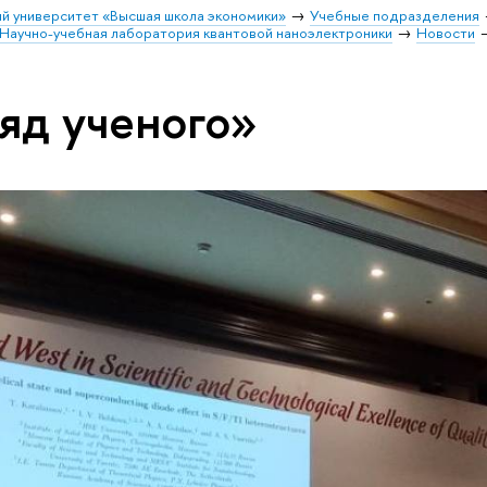
й университет «Высшая школа экономики»
Учебные подразделения
Научно-учебная лаборатория квантовой наноэлектроники
Новости
ляд ученого»