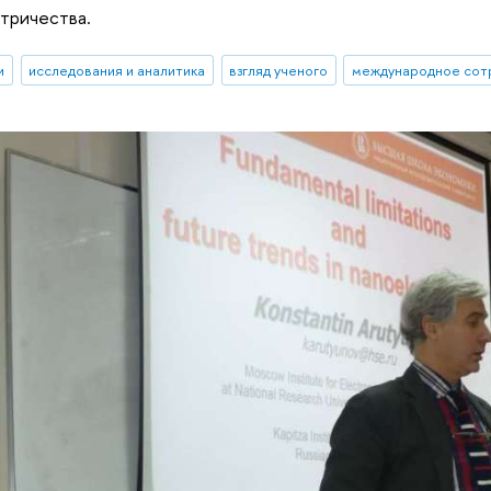
тричества.
и
исследования и аналитика
взгляд ученого
международное сот